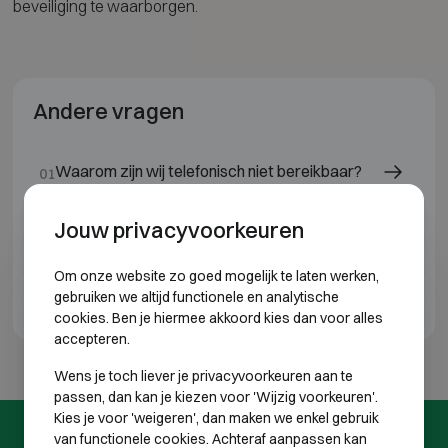
beveiliging te waarborgen.
Andere vragen
Waarom zijn wij telefonisch niet bereikbaar?
01
Kan ik de prijs van een kluis of brandkast online
Jouw privacyvoorkeuren
02
vinden?
Om onze website zo goed mogelijk te laten werken,
gebruiken we altijd functionele en analytische
Krijg ik steeds een offerte vooraf?
03
cookies. Ben je hiermee akkoord kies dan voor alles
accepteren.
Wens je toch liever je privacyvoorkeuren aan te
passen, dan kan je kiezen voor 'Wijzig voorkeuren'.
Kies je voor 'weigeren', dan maken we enkel gebruik
van functionele cookies. Achteraf aanpassen kan