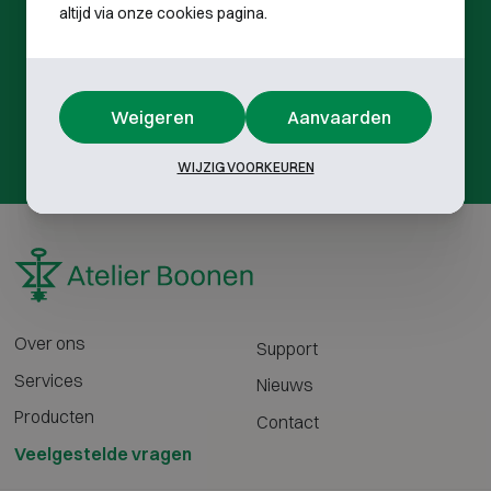
VEELGESTELDE VRAGEN
altijd via onze cookies pagina.
Niet gevonden wat u zoekt?
Weigeren
Aanvaarden
Contacteer ons
WIJZIG VOORKEUREN
Over ons
Support
Services
Nieuws
Producten
Contact
Veelgestelde vragen