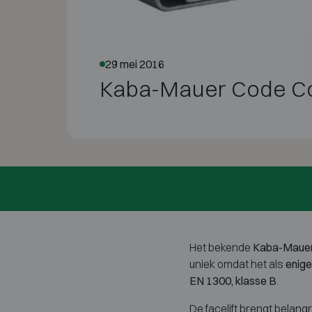
29 mei 2016
Kaba-Mauer Code Co
Het bekende
Kaba-Mauer
uniek omdat het als
enige
EN 1300, klasse B
.
De facelift brengt belangr