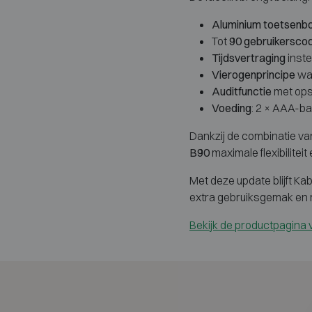
Aluminium toetsenb
Tot
90 gebruikersco
Tijdsvertraging
inste
Vierogenprincipe
waa
Auditfunctie
met ops
Voeding
: 2 × AAA-ba
Dankzij de combinatie v
B90
maximale flexibilitei
Met deze update blijft Ka
extra gebruiksgemak en m
Bekijk de productpagin