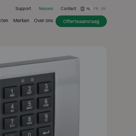
Support
Nieuws
Contact
NL
FR
EN
cten
Merken
Over ons
Offerteaanvraag