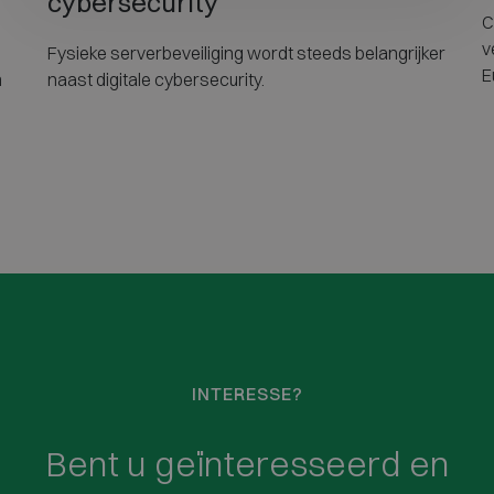
cybersecurity
C
v
Fysieke serverbeveiliging wordt steeds belangrijker
E
m
naast digitale cybersecurity.
i
INTERESSE?
Bent u geïnteresseerd en