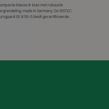
ompacte klasse III-kluis met robuuste
ergrendeling, made in Germany. De SISTEC
uroguard SE III 55-S biedt gecertificeerde
nbraakwering in een beperkt formaat.