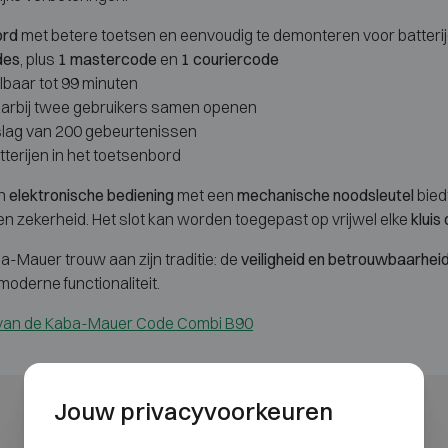
ord
met betere toetsen en eenvoudig te demonteren voor batterij
des
, plus
1 mastercode
en
1 couriercode
lbaar tot 99 minuten
rbij twee gebruikers samen openen
lag van 200 gebeurtenissen
tterijen in het toetsenbord
an
elektronische bediening
met een
mechanische noodsleutel
bied
t en zekerheid. Het slot kan worden toegepast op vrijwel elke
kluis
ba-Mauer trouw aan zijn traditie: de
veiligheid en betrouwbaarheid
oderne functionaliteit.
a van de Kaba-Mauer Code Combi B90
Jouw privacyvoorkeuren