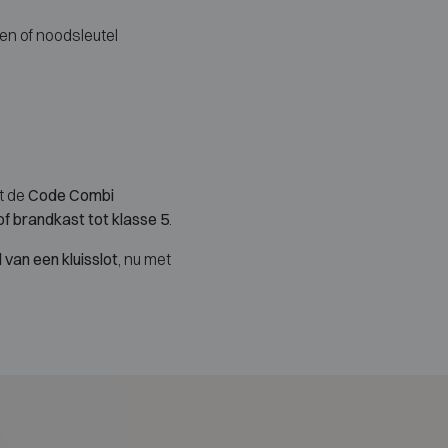
en of noodsleutel
t de
Code Combi
 of brandkast tot klasse 5
.
 van een kluisslot
, nu met