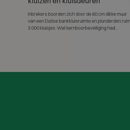
kluizen en kluisdeuren
Inbrekers boorden zich door de 60 cm dikke muur
van een Duitse bankkluisruimte en plunderden rui
3.000 kluisjes. Wat kernboorbeveiliging had
veranderd — en hoe de CD-optie van EN 1143-1
kluizen, kluisdeuren en kluiszalen beschermt.