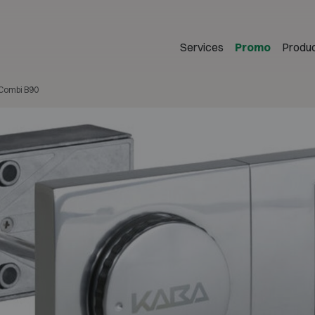
Services
Promo
Produ
Combi B90