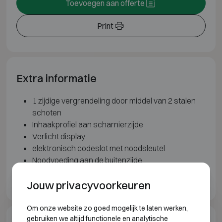
Toevoegen aan offerte
Print
Extra informatie
1 zijdige vergrendeling door middel van 2 stalen
schoten
Inhaakprofiel aan scharnierzijde
Verlicht display
elektronisch codeslot met noodsleutel
Noodvoeding aan de buitenzijde
Verankeringsgaten in rug en bodem
Jouw privacyvoorkeuren
Om onze website zo goed mogelijk te laten werken,
gebruiken we altijd functionele en analytische