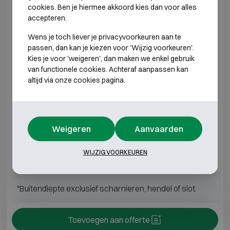
Model specificaties
cookies. Ben je hiermee akkoord kies dan voor alles
accepteren.
ATB EM
Wens je toch liever je privacyvoorkeuren aan te
passen, dan kan je kiezen voor 'Wijzig voorkeuren'.
Kies je voor 'weigeren', dan maken we enkel gebruik
Model
Buitenmaten (mm)
Binnenmaten (mm)
van functionele cookies. Achteraf aanpassen kan
altijd via onze cookies pagina.
EM 200
H200 B480 D350
H190 B467 D280
EM 250
H250 B350 D300
H240 B337 D230
Weigeren
Aanvaarden
EM 400
H400 B350 D340
H390 B337 D270
WIJZIG VOORKEUREN
EM 520
H520 B350 D360
H510 B337 D290
*Buitendiepte exclusief scharnieren, hendel of slot.
Toevoegen aan offerte