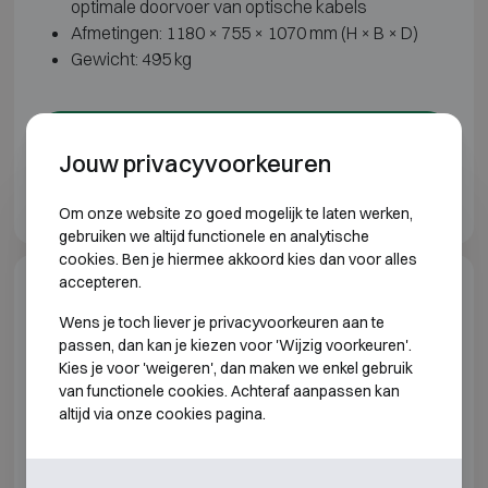
optimale doorvoer van optische kabels
Afmetingen: 1180 × 755 × 1070 mm (H × B × D)
Gewicht: 495 kg
Toevoegen aan offerte
Jouw privacyvoorkeuren
Print
Om onze website zo goed mogelijk te laten werken,
gebruiken we altijd functionele en analytische
cookies. Ben je hiermee akkoord kies dan voor alles
accepteren.
Extra informatie
Wens je toch liever je privacyvoorkeuren aan te
passen, dan kan je kiezen voor 'Wijzig voorkeuren'.
Voordelen en toepassingen
Kies je voor 'weigeren', dan maken we enkel gebruik
Deze serversafe biedt een unieke combinatie van
van functionele cookies. Achteraf aanpassen kan
fysieke beveiliging, bescherming tegen elektronische
altijd via onze cookies pagina.
afluistering en geïntegreerde klimaatregeling.
Daarmee is de DRS Prisma I TEMPEST bijzonder
geschikt voor datacenters, defensie,