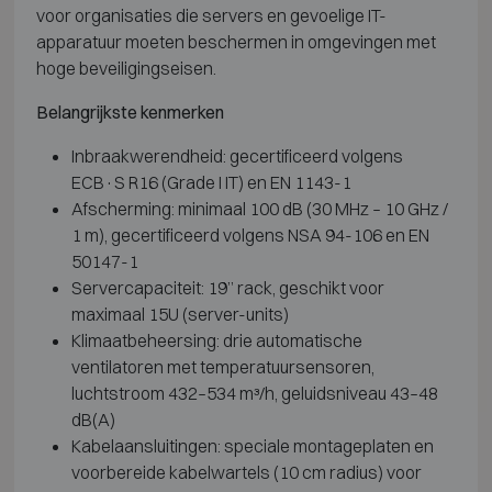
voor organisaties die servers en gevoelige IT-
apparatuur moeten beschermen in omgevingen met
hoge beveiligingseisen.
Belangrijkste kenmerken
Inbraakwerendheid: gecertificeerd volgens
ECB·S R16 (Grade I IT) en EN 1143-1
Afscherming: minimaal 100 dB (30 MHz – 10 GHz /
1 m), gecertificeerd volgens NSA 94-106 en EN
50147-1
Servercapaciteit: 19” rack, geschikt voor
maximaal 15U (server-units)
Klimaatbeheersing: drie automatische
ventilatoren met temperatuursensoren,
luchtstroom 432–534 m³/h, geluidsniveau 43–48
dB(A)
Kabelaansluitingen: speciale montageplaten en
voorbereide kabelwartels (10 cm radius) voor