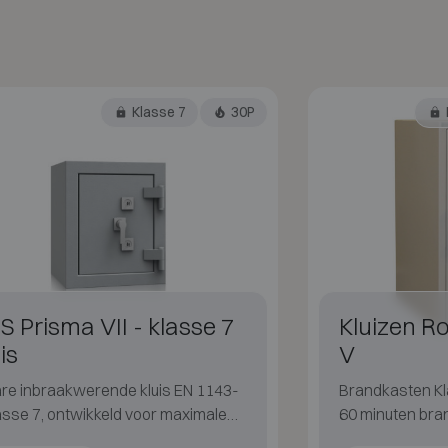
Klasse 7
30P
S Prisma VII - klasse 7
Kluizen Robu
is
V
re inbraakwerende kluis EN 1143-
Brandkasten Kl
asse 7, ontwikkeld voor maximale
60 minuten br
cherming van hoge waarden.
FIRE 017 S60P.