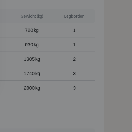
Gewicht (kg)
Legborden
720 kg
1
930 kg
1
1305 kg
2
1740 kg
3
2800 kg
3