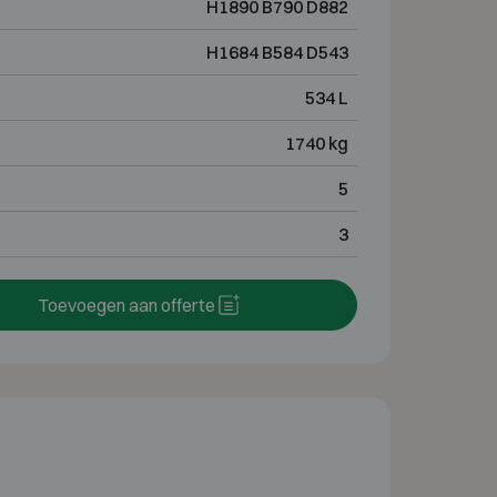
H1890 B790 D882
H1684 B584 D543
534 L
1740 kg
5
3
Toevoegen aan offerte