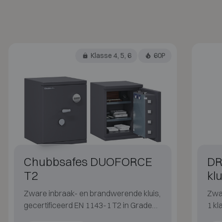
Klasse 4, 5, 6
60P
Chubbsafes DUOFORCE
DR
T2
klu
Zware inbraak- en brandwerende kluis,
Zwa
gecertificeerd EN 1143-1 T2 in Grade
1 kl
IV–VI met 60 min brandbescherming
bes