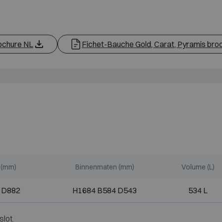
rochure NL
Fichet-Bauche Gold, Carat, Pyramis bro
 (mm)
Binnenmaten (mm)
Volume (L)
 D882
H1684 B584 D543
534 L
slot.