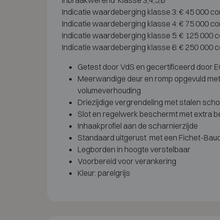
Inbraakwerend Klasse 3,4,5,6
Indicatie waardeberging klasse 3: € 45 000 c
Indicatie waardeberging klasse 4: € 75 000 c
Indicatie waardeberging klasse 5: € 125 000 
Indicatie waardeberging klasse 6: € 250 000 
Getest door VdS en gecertificeerd door E
Meerwandige deur en romp opgevuld met
volumeverhouding
Driezijdige vergrendeling met stalen sch
Slot en regelwerk beschermt met extra 
Inhaakprofiel aan de scharnierzijde
Standaard uitgerust met een Fichet-Bau
Legborden in hoogte verstelbaar
Voorbereid voor verankering
Kleur: parelgrijs