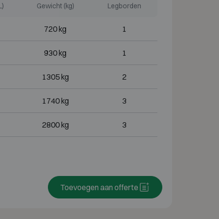
L)
Gewicht (kg)
Legborden
720 kg
1
930 kg
1
1305 kg
2
1740 kg
3
2800 kg
3
Toevoegen aan offerte