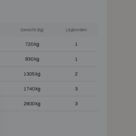
Gewicht (kg)
Legborden
720 kg
1
930 kg
1
1305 kg
2
1740 kg
3
2800 kg
3