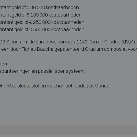
ontant geld of € 90 000 kostbaarheden
ontant geld of € 150 000 kostbaarheden
contant geld of € 250 000 kostbaarheden
contant geld of € 500 000 kostbaarheden
CB.S conform de Europese norm EN 1143-1 in de Grades III,IV,V e
 een door Fichet-Bauche gepatenteerd Gradium composiet voor
oten
bepantseringen en passief sper systeem
che Mxb sleutelslot en mechanisch codeslot Moneo