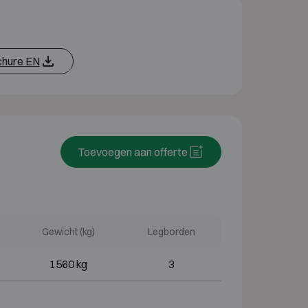
chure EN
Toevoegen aan offerte
Gewicht (kg)
Legborden
1560 kg
3