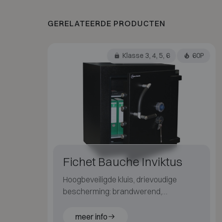
GERELATEERDE PRODUCTEN
Klasse 3, 4, 5, 6
60P
Fichet Bauche Inviktus
Hoogbeveiligde kluis, drievoudige
bescherming: brandwerend,
inbraakwerend en explosiewerend
voor ultieme bescherming
meer info