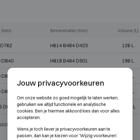
 (mm)
Binnenmaten (mm)
Volume (L)
 D762
H614 B484 D423
126 L
 D840
H818 B484 D501
198 L
 D882
H1180 B584 D543
374 L
Jouw privacyvoorkeuren
 D882
H1684 B584 D543
534 L
Om onze website zo goed mogelijk te laten werken,
gebruiken we altijd functionele en analytische
6 D882
H1684 B1230 D543
1125 L
cookies. Ben je hiermee akkoord kies dan voor alles
accepteren.
slot.
Wens je toch liever je privacyvoorkeuren aan te
passen, dan kan je kiezen voor 'Wijzig voorkeuren'.