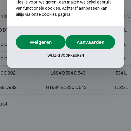
Kies je voor 'weigeren', dan maken we enkel gebruik
van functionele cookies. Achteraf aanpassen kan
altijd via onze cookies pagina.
en (mm)
Binnenmaten (mm)
Volume (L)
0 D762
H614 B484 D423
126 L
Weigeren
Aanvaarden
90 D840
H818 B484 D501
198 L
WIJZIG VOORKEUREN
90 D882
H1180 B584 D543
374 L
90 D882
H1684 B584 D543
534 L
36 D882
H1684 B1230 D543
1125 L
slot.