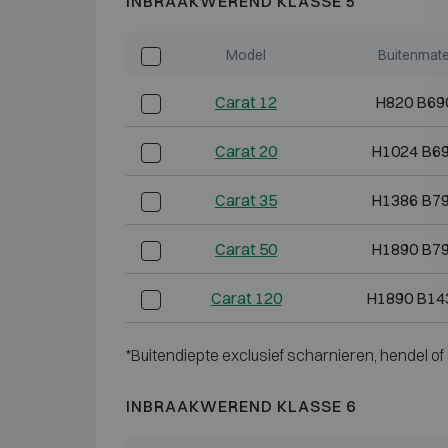
INBRAAKWEREND KLASSE 5
Model
Buitenmat
Carat 12
H820 B69
Carat 20
H1024 B6
Carat 35
H1386 B7
Carat 50
H1890 B7
Carat 120
H1890 B14
*Buitendiepte exclusief scharnieren, hendel of 
INBRAAKWEREND KLASSE 6