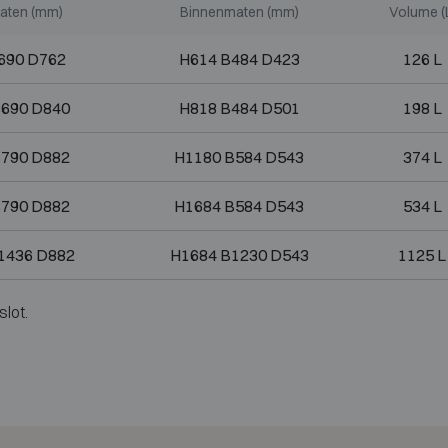
aten (mm)
Binnenmaten (mm)
Volume (
690 D762
H614 B484 D423
126 L
B690 D840
H818 B484 D501
198 L
B790 D882
H1180 B584 D543
374 L
B790 D882
H1684 B584 D543
534 L
1436 D882
H1684 B1230 D543
1125 L
slot.