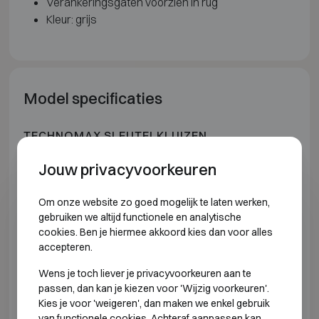
Verankeringsgaten voorzien in rug
Kleur: grijs
Model specificaties
TECHNOMAX SLEUTELKLUIZEN
Jouw privacyvoorkeuren
Model
Buitenmaten (mm)
Binnenmaten (mm)
Om onze website zo goed mogelijk te laten werken,
CE 40
H470 B360 D140
H0 B0 D0
gebruiken we altijd functionele en analytische
cookies. Ben je hiermee akkoord kies dan voor alles
CE 92
H470 B360 D180
H0 B0 D0
accepteren.
Wens je toch liever je privacyvoorkeuren aan te
CE 120
H470 B360 D140
H0 B0 D0
passen, dan kan je kiezen voor 'Wijzig voorkeuren'.
Kies je voor 'weigeren', dan maken we enkel gebruik
CK 40
H470 B360 D140
H0 B0 D0
van functionele cookies. Achteraf aanpassen kan