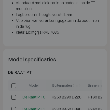
standaard met elektronisch codeslot op de ET
modellen
Legborden in hoogte verstelbaar
Voorzien van verankeringsgaten in de bodem en
in de rug
Kleur: Lichtgrijs RAL 7035
Model specificaties
DE RAAT PT
Model
Buitenmaten (mm)
Binnenmaten 
De Raat PT 0
H250 B290 D220
H160 B220 
De Raat PT 1
H330 B450 D380
H240 B380 