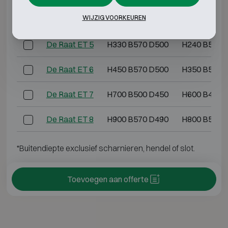
WIJZIG VOORKEUREN
De Raat ET 4
H810 B450 D380
H700 B380 
De Raat ET 5
H330 B570 D500
H240 B500 
De Raat ET 6
H450 B570 D500
H350 B500 
De Raat ET 7
H700 B500 D450
H600 B410 
De Raat ET 8
H900 B570 D490
H800 B500 
*Buitendiepte exclusief scharnieren, hendel of slot.
Toevoegen aan offerte