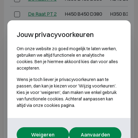
De Raat PT 2
H450 B450 D380
H350 B380 
De Raat PT 3
H600 B450 D380
H500 B380 
Jouw privacyvoorkeuren
De Raat PT 4
H810 B450 D380
H700 B380 
Om onze website zo goed mogelijk te laten werken,
gebruiken we altijd functionele en analytische
De Raat PT 7
H700 B500 D450
H600 B410 
cookies. Ben je hiermee akkoord kies dan voor alles
accepteren.
De Raat PT 8
H900 B570 D490
H800 B500 
Wens je toch liever je privacyvoorkeuren aan te
passen, dan kan je kiezen voor 'Wijzig voorkeuren'.
De Raat ET 0
H250 B350 D220
H155 B280 
Kies je voor 'weigeren', dan maken we enkel gebruik
van functionele cookies. Achteraf aanpassen kan
De Raat ET 1
H330 B450 D380
H240 B380 
altijd via onze cookies pagina.
De Raat ET 2
H450 B450 D380
H350 B380 
Weigeren
Aanvaarden
De Raat ET 3
H600 B450 D380
H500 B380 