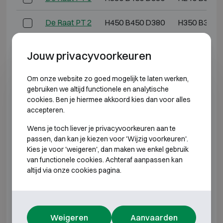
De Raat PT 2
H450 B450 D380
H350 B380 
De Raat PT 3
H600 B450 D380
H500 B380 
Jouw privacyvoorkeuren
De Raat PT 4
H810 B450 D380
H700 B380 
Om onze website zo goed mogelijk te laten werken,
gebruiken we altijd functionele en analytische
De Raat PT 7
H700 B500 D450
H600 B410 
cookies. Ben je hiermee akkoord kies dan voor alles
accepteren.
De Raat PT 8
H900 B570 D490
H800 B500 
Wens je toch liever je privacyvoorkeuren aan te
passen, dan kan je kiezen voor 'Wijzig voorkeuren'.
De Raat ET 0
H250 B350 D220
H155 B280 
Kies je voor 'weigeren', dan maken we enkel gebruik
van functionele cookies. Achteraf aanpassen kan
De Raat ET 1
H330 B450 D380
H240 B380 
altijd via onze cookies pagina.
De Raat ET 2
H450 B450 D380
H350 B380 
Weigeren
Aanvaarden
De Raat ET 3
H600 B450 D380
H500 B380 