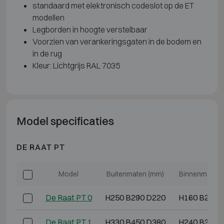
standaard met elektronisch codeslot op de ET
modellen
Legborden in hoogte verstelbaar
Voorzien van verankeringsgaten in de bodem en
in de rug
Kleur: Lichtgrijs RAL 7035
Model specificaties
DE RAAT PT
Model
Buitenmaten (mm)
Binnenmaten 
De Raat PT 0
H250 B290 D220
H160 B220 
De Raat PT 1
H330 B450 D380
H240 B380 