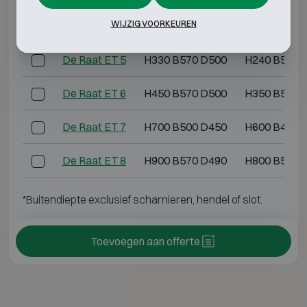
WIJZIG VOORKEUREN
De Raat ET 4
H810 B450 D380
H700 B380 
De Raat ET 5
H330 B570 D500
H240 B500 
De Raat ET 6
H450 B570 D500
H350 B500 
De Raat ET 7
H700 B500 D450
H600 B410 
De Raat ET 8
H900 B570 D490
H800 B500 
*Buitendiepte exclusief scharnieren, hendel of slot.
Toevoegen aan offerte