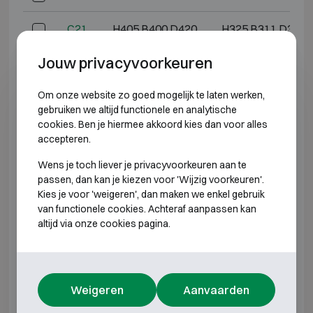
C21
H405 B400 D420
H325 B311 D305
Jouw privacyvoorkeuren
C31
H605 B500 D420
H525 B411 D305
Om onze website zo goed mogelijk te laten werken,
C41
H750 B500 D420
H670 B411 D305
gebruiken we altijd functionele en analytische
cookies. Ben je hiermee akkoord kies dan voor alles
C51
H950 B500 D420
H870 B411 D305
accepteren.
Wens je toch liever je privacyvoorkeuren aan te
C71
H1020 B500 D420
H940 B411 D305
passen, dan kan je kiezen voor 'Wijzig voorkeuren'.
Kies je voor 'weigeren', dan maken we enkel gebruik
C101
H1400 B400 D420
H1320 B311 D305
van functionele cookies. Achteraf aanpassen kan
altijd via onze cookies pagina.
*Buitendiepte exclusief scharnieren, hendel of slot.
INBRAAKWEREND KLASSE 1 BRANDWEREND
30P
Weigeren
Aanvaarden