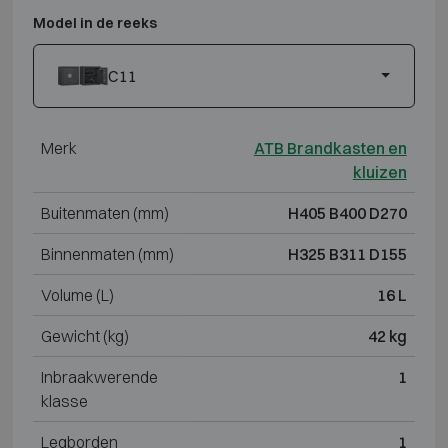
Model in de reeks
C11
Merk
ATB Brandkasten en
kluizen
Buitenmaten (mm)
H405 B400 D270
Binnenmaten (mm)
H325 B311 D155
Volume (L)
16 L
Gewicht (kg)
42 kg
Inbraakwerende
1
klasse
Legborden
1