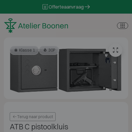
Skip to content
Offerteaanvraag
Klasse 1
30P
Terug naar product
ATB C pistoolkluis