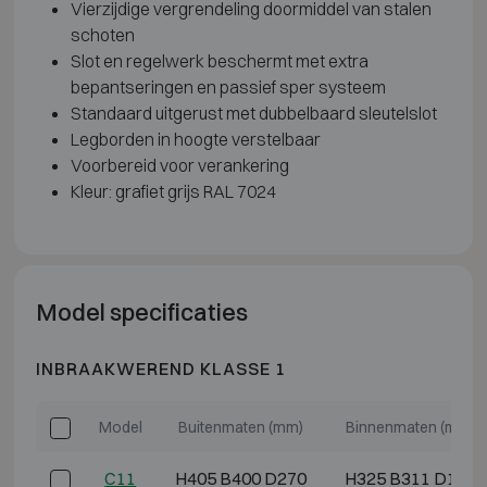
Vierzijdige vergrendeling doormiddel van stalen
schoten
Slot en regelwerk beschermt met extra
bepantseringen en passief sper systeem
Standaard uitgerust met dubbelbaard sleutelslot
Legborden in hoogte verstelbaar
Voorbereid voor verankering
Kleur: grafiet grijs RAL 7024
Model specificaties
INBRAAKWEREND KLASSE 1
Model
Buitenmaten (mm)
Binnenmaten (mm)
C11
H405 B400 D270
H325 B311 D155