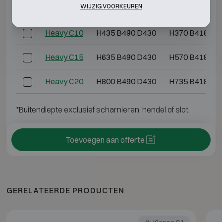
WIJZIG VOORKEUREN
Model
Buitenmaten (mm)
Binnenmaten (m
Heavy C10
H435 B490 D430
H370 B418 D2
Heavy C15
H635 B490 D430
H570 B418 D2
Heavy C20
H800 B490 D430
H735 B418 D2
*Buitendiepte exclusief scharnieren, hendel of slot.
Toevoegen aan offerte
GERELATEERDE PRODUCTEN