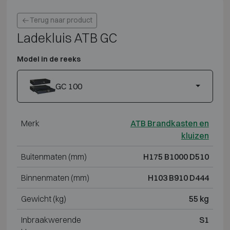
Terug naar product
Ladekluis ATB GC
Model in de reeks
GC 100
Merk
ATB Brandkasten en
kluizen
Buitenmaten (mm)
H175 B1000 D510
Binnenmaten (mm)
H103 B910 D444
Gewicht (kg)
55 kg
Inbraakwerende
S1