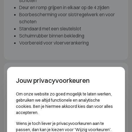
schoten
Deur en romp grijpen in elkaar op de 4 zijden
Boorbescherming voor slot/regelwerk en voor
schoten
Standaard met een sleutelslot
Schuimrubber binnen bekleding
Voorbereid voor vloerverankering
Model specificaties
Jouw privacyvoorkeuren
INBRAAKWEREND KLASSE S1
Om onze website zo goed mogelijk te laten werken,
gebruiken we altijd functionele en analytische
cookies. Ben je hiermee akkoord kies dan voor alles
Model
Buitenmaten (mm)
Binnenmaten (mm
accepteren.
GC 50
H175 B500 D360
H103 B410 D29
Wens je toch liever je privacyvoorkeuren aan te
passen, dan kan je kiezen voor 'Wijzig voorkeuren'.