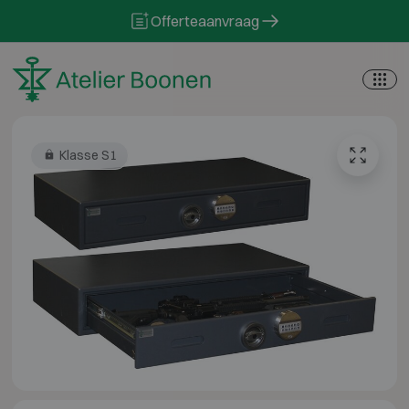
Skip to content
Offerteaanvraag
Klasse S1