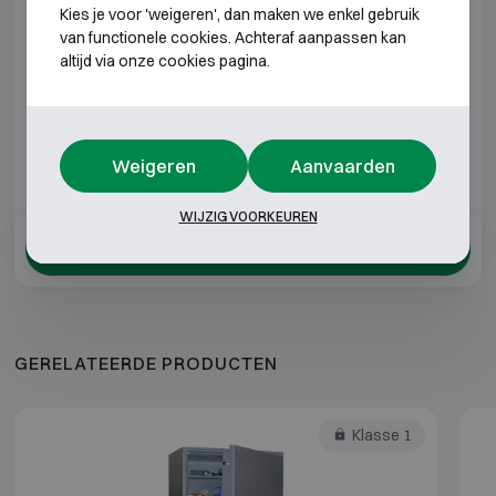
GC 80
H175 B800 D510
H103 B720 D44
Kies je voor 'weigeren', dan maken we enkel gebruik
van functionele cookies. Achteraf aanpassen kan
altijd via onze cookies pagina.
GC 100
H175 B1000 D510
H103 B910 D44
GC 135
H175 B1350 D510
H103 B1260 D44
Weigeren
Aanvaarden
*Buitendiepte exclusief scharnieren, hendel of slot.
WIJZIG VOORKEUREN
Toevoegen aan offerte
GERELATEERDE PRODUCTEN
Klasse 1