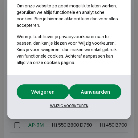
AP-2M
H500 B450 D450
H400 B350 D29
Om onze website zo goed mogelijk te laten werken,
gebruiken we altijd functionele en analytische
AP25
H500 B550 D550
H400 B450 D39
cookies. Ben je hiermee akkoord kies dan voor alles
accepteren.
AP-3M
H650 B550 D550
H550 B450 D39
Wens je toch liever je privacyvoorkeuren aan te
passen, dan kan je kiezen voor 'Wijzig voorkeuren'.
AP-4M
H800 B550 D550
H700 B450 D39
Kies je voor 'weigeren', dan maken we enkel gebruik
van functionele cookies. Achteraf aanpassen kan
altijd via onze cookies pagina.
AP-5M
H950 B550 D550
H850 B450 D39
AP-6M
H1100 B550 D550
H1000 B450 D39
Weigeren
Aanvaarden
AP-7M
H1250 B550 D550
H1150 B450 D39
WIJZIG VOORKEUREN
AP-8M
H1400 B650 D650
H1300 B550 D49
AP-9M
H1550 B800 D750
H1450 B700 D59