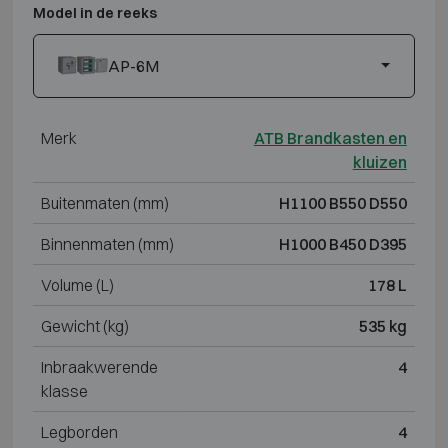
Model in de reeks
AP-6M
Merk
ATB Brandkasten en
kluizen
Buitenmaten (mm)
H1100 B550 D550
Binnenmaten (mm)
H1000 B450 D395
Volume (L)
178 L
Gewicht (kg)
535 kg
Inbraakwerende
4
klasse
Legborden
4