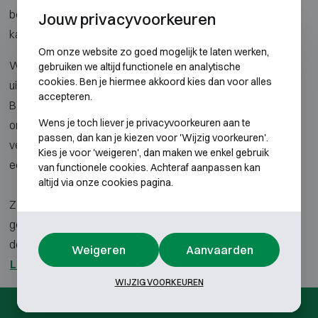
beheren hotelkluis een standaard onderdeel van de
Jouw privacyvoorkeuren
kamerinrichting.
Om onze website zo goed mogelijk te laten werken,
Wij leveren hotelkluizen, kamerkluizen en patiëntkluizen
gebruiken we altijd functionele en analytische
cookies. Ben je hiermee akkoord kies dan voor alles
uitsluitend voor professionele toepassingen en grotere
accepteren.
B2B-installaties. Deze categorie is bedoeld voor
Wens je toch liever je privacyvoorkeuren aan te
organisaties die meerdere kamers, afdelingen of
passen, dan kan je kiezen voor 'Wijzig voorkeuren'.
verblijfsruimtes willen uitrusten met betrouwbare en
Kies je voor 'weigeren', dan maken we enkel gebruik
eenvoudig te beheren kluizen.
van functionele cookies. Achteraf aanpassen kan
altijd via onze cookies pagina.
Zoekt u één kluis, of een compact kluisje voor particulier
gebruik? Dan verwijzen wij u graag door naar
de
gepantserde kasten
.
Weigeren
Aanvaarden
Lees meer
WIJZIG VOORKEUREN