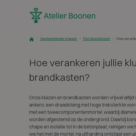
Skip to content
Veelgestelde vragen
Een kluis kiezen
Hoe veranke
Hoe verankeren jullie kl
brandkasten?
Onze kluizen en brandkasten worden vrijwel altij
ankers: een draadstang met hoge treksterkte wordt 
met een tweecomponentenmortel, waarbij diameter
worden afgestemd op de ondergrond. Daarbij bore
chape en isolatie tot in de betonplaat, reinigen we
we het met de mortel; na uitharding ontstaat een u