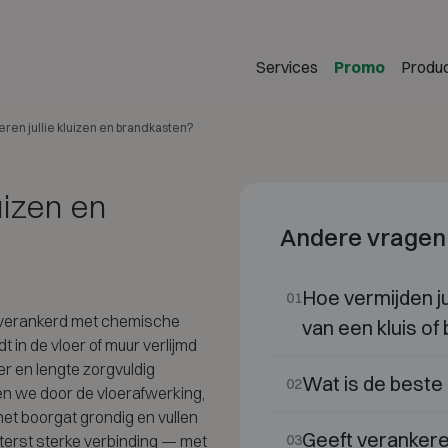
Services
Promo
Produ
ren jullie kluizen en brandkasten?
uizen en
Andere vragen
Hoe vermijden jul
01
d verankerd met chemische
van een kluis of
in de vloer of muur verlijmd
 en lengte zorgvuldig
Wat is de beste 
02
n we door de vloerafwerking,
 het boorgat grondig en vullen
Geeft verankere
iterst sterke verbinding — met
03