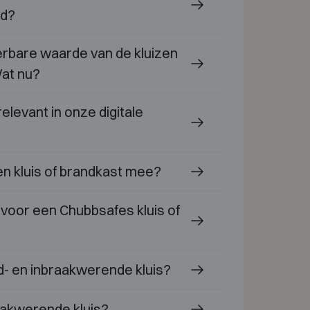
id?
erbare waarde van de kluizen
Wat nu?
relevant in onze digitale
en kluis of brandkast mee?
oor een Chubbsafes kluis of
d- en inbraakwerende kluis?
aakwerende kluis?