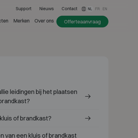
Support
Nieuws
Contact
NL
FR
EN
cten
Merken
Over ons
Offerteaanvraag
lie leidingen bij het plaatsen
 brandkast?
kluis of brandkast?
n van een kluis of brandkast