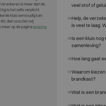
 Verankeren is meer dan de
veel stof of gelu
 kg is het zelfs verplicht
kerde kluis eenvoudig kan
Help, de verzek
04
kt, dan voorzien wij
is veel te laag. 
s meer op de pagina
levering,
Is een kluis nog 
05
samenleving?
Hoe lang gaat e
06
Waarom kiezen v
07
brandkast?
Wat is een bran
08
Wat is een inbr
09