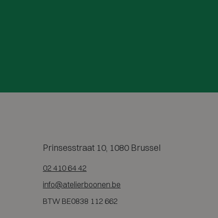
Prinsesstraat 10, 1080 Brussel
02 410 64 42
info@atelierboonen.be
BTW BE0838 112 662