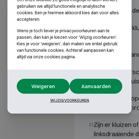
gebruiken we altijd functionele en analytische
Welke kluis is d
16
cookies. Ben je hiermee akkoord kies dan voor alles
accepteren.
Wat kost een klu
17
Wens je toch liever je privacyvoorkeuren aan te
inbegrepen?
passen, dan kan je kiezen voor 'Wijzig voorkeuren'.
Kies je voor 'weigeren', dan maken we enkel gebruik
van functionele cookies. Achteraf aanpassen kan
Wat is een bran
18
altijd via onze cookies pagina.
Wat is het vers
19
en een luxe klui
Weigeren
Aanvaarden
Kan er een stop
20
WIJZIG VOORKEUREN
in een kluis wor
Zijn er kluizen 
21
linksdraaiende 