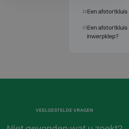
Een afstortklui
22
Een afstortkluis
23
inwerpklep?
VEELGESTELDE VRAGEN
Niet gevonden wat u zoekt?