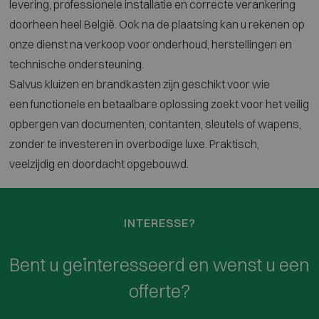
levering,
professionele installatie en correcte
verankering
doorheen heel België. Ook
na de plaatsing kan u rekenen op
onze
dienst na verkoop voor onderhoud,
herstellingen en
technische
ondersteuning.
Salvus kluizen en
brandkasten zijn geschikt voor wie
een
functionele en betaalbare oplossing
zoekt voor het veilig
opbergen van
documenten, contanten, sleutels of
wapens,
zonder te investeren in
overbodige luxe. Praktisch,
veelzijdig
en doordacht opgebouwd.
INTERESSE?
Bent u geïnteresseerd en wenst u een
offerte?