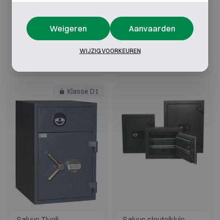
Weigeren
Aanvaarden
WIJZIG VOORKEUREN
Salvus Monza
Salvus Monopoli
Klasse D1
Salvus Tivoli
Salvus sleutelkluis