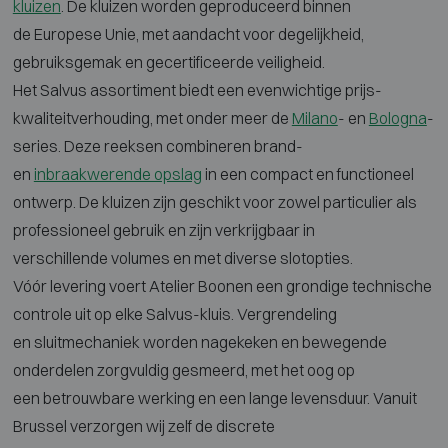
kluizen
. De kluizen
worden geproduceerd binnen
de
Europese Unie, met aandacht voor
degelijkheid,
gebruiksgemak en
gecertificeerde veiligheid.
Het Salvus
assortiment biedt een evenwichtige
prijs-
kwaliteitverhouding, met onder
meer de
Milano
- en
Bologna
-
series. Deze reeksen
combineren brand-
en
inbraakwerende opslag
in een
compact en functioneel
ontwerp. De
kluizen zijn geschikt voor zowel
particulier als
professioneel gebruik
en zijn verkrijgbaar in
verschillende
volumes en met diverse slotopties.
Vóór
levering voert Atelier Boonen een
grondige technische
controle uit op
elke Salvus-kluis. Vergrendeling
en
sluitmechaniek worden nagekeken en
bewegende
onderdelen zorgvuldig
gesmeerd, met het oog op
een
betrouwbare werking en een lange
levensduur. Vanuit
Brussel verzorgen
wij zelf de discrete