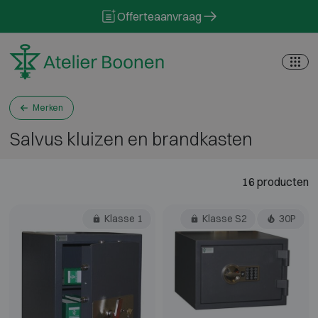
Skip to content
Offerteaanvraag
Merken
Salvus kluizen en brandkasten
16 producten
Klasse 1
Klasse S2
30P