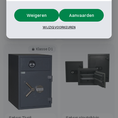
Weigeren
Aanvaarden
WIJZIG VOORKEUREN
Salvus Monza
Salvus Monopoli
Klasse D1
Salvus Tivoli
Salvus sleutelkluis