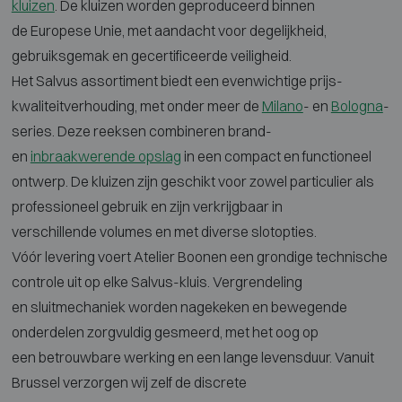
kluizen
. De kluizen
worden geproduceerd binnen
de
Europese Unie, met aandacht voor
degelijkheid,
gebruiksgemak en
gecertificeerde veiligheid.
Het Salvus
assortiment biedt een evenwichtige
prijs-
kwaliteitverhouding, met onder
meer de
Milano
- en
Bologna
-
series. Deze reeksen
combineren brand-
en
inbraakwerende opslag
in een
compact en functioneel
ontwerp. De
kluizen zijn geschikt voor zowel
particulier als
professioneel gebruik
en zijn verkrijgbaar in
verschillende
volumes en met diverse slotopties.
Vóór
levering voert Atelier Boonen een
grondige technische
controle uit op
elke Salvus-kluis. Vergrendeling
en
sluitmechaniek worden nagekeken en
bewegende
onderdelen zorgvuldig
gesmeerd, met het oog op
een
betrouwbare werking en een lange
levensduur. Vanuit
Brussel verzorgen
wij zelf de discrete