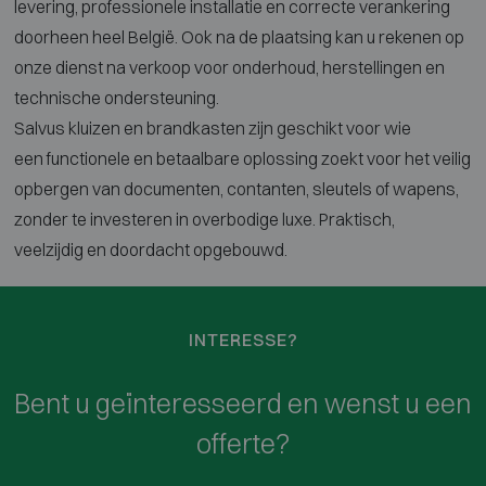
levering,
professionele installatie en correcte
verankering
doorheen heel België. Ook
na de plaatsing kan u rekenen op
onze
dienst na verkoop voor onderhoud,
herstellingen en
technische
ondersteuning.
Salvus kluizen en
brandkasten zijn geschikt voor wie
een
functionele en betaalbare oplossing
zoekt voor het veilig
opbergen van
documenten, contanten, sleutels of
wapens,
zonder te investeren in
overbodige luxe. Praktisch,
veelzijdig
en doordacht opgebouwd.
INTERESSE?
Bent u geïnteresseerd en wenst u een
offerte?