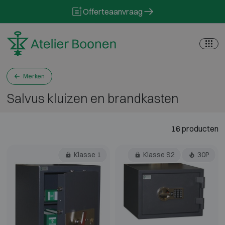
Skip to content
Offerteaanvraag
Merken
Salvus kluizen en brandkasten
16 producten
Klasse 1
Klasse S2
30P