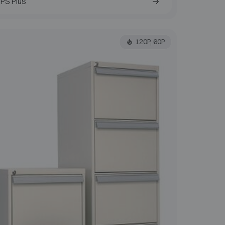
PS Plus
120P, 60P