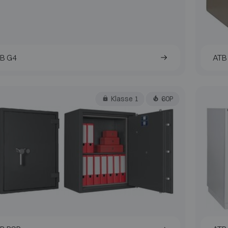
B G4
ATB 
Klasse 1
60P