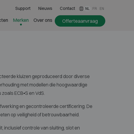
Support
Nieuws
Contact
NL
FR
EN
cten
Merken
Over ons
Offerteaanvraag
ecteerde kluizen geproduceerd door diverse
verhouding met modellen die hoogwaardige
s zoals ECB•S en VdS.
fwerking en gecontroleerde certificering. De
oeten op veiligheid of betrouwbaarheid.
inclusief controle van sluiting, slot en