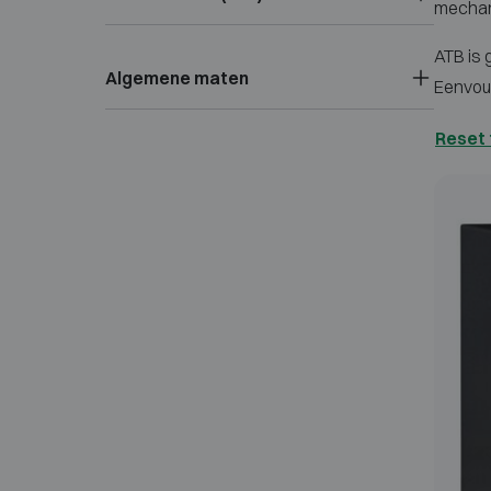
mechan
ATB is 
Algemene maten
Eenvoud
Reset 