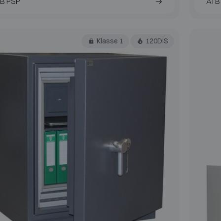
B PSP
ATB 
Klasse 1
120DIS