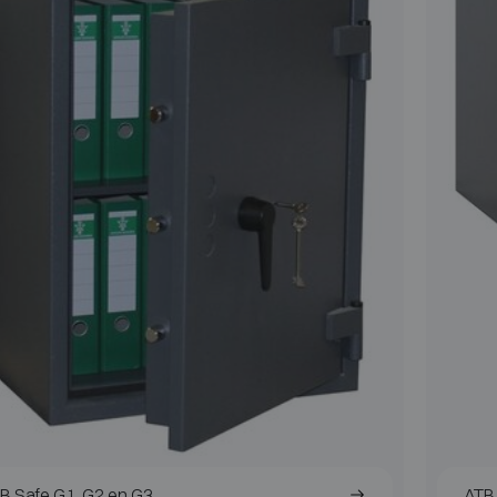
B Safe G1, G2 en G3
ATB 