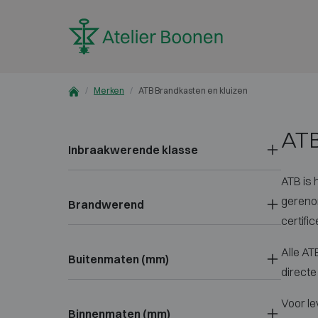
Skip to content
Merken
ATB Brandkasten en kluizen
ATB
Inbraakwerende klasse
ATB is 
gerenom
Brandwerend
certifi
Alle AT
Buitenmaten (mm)
directe
Voor le
Binnenmaten (mm)