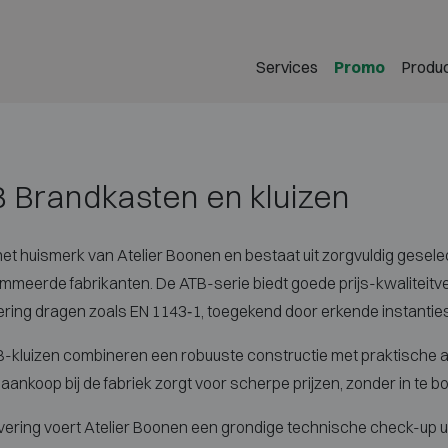
Services
Promo
Produ
 Brandkasten en kluizen
het huismerk van Atelier Boonen en bestaat uit zorgvuldig gesel
meerde fabrikanten. De ATB-serie biedt goede prijs-kwaliteit
cering dragen zoals EN 1143‑1, toegekend door erkende instantie
B-kluizen combineren een robuuste constructie met praktische a
 aankoop bij de fabriek zorgt voor scherpe prijzen, zonder in te b
vering voert Atelier Boonen een grondige technische check-up uit, 