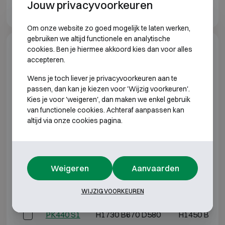
Kaso PK400 Media brochure EN
Jouw privacyvoorkeuren
Om onze website zo goed mogelijk te laten werken,
gebruiken we altijd functionele en analytische
cookies. Ben je hiermee akkoord kies dan voor alles
Model specificaties
accepteren.
Wens je toch liever je privacyvoorkeuren aan te
INBRAAKWEREND KLASSE S1 BRANDWEREND
passen, dan kan je kiezen voor 'Wijzig voorkeuren'.
120P
Kies je voor 'weigeren', dan maken we enkel gebruik
van functionele cookies. Achteraf aanpassen kan
Model
Buitenmaten (mm)
Binnenmaten
altijd via onze cookies pagina.
PK410 S1
H680 B670 D580
H490 B485 
PK420 S1
H1030 B670 D580
H840 B485 
Weigeren
Aanvaarden
PK430 S1
H1380 B670 D580
H1190 B485
WIJZIG VOORKEUREN
PK440 S1
H1730 B670 D580
H1450 B485