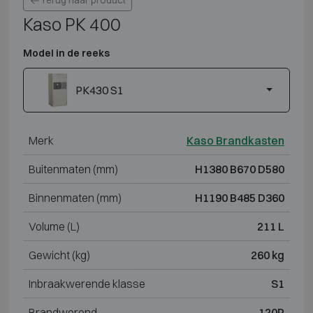
Terug naar product
Kaso PK 400
Model in de reeks
PK430 S1
Merk
Kaso Brandkasten
Buitenmaten (mm)
H1380 B670 D580
Binnenmaten (mm)
H1190 B485 D360
Volume (L)
211 L
Gewicht (kg)
260 kg
Inbraakwerende klasse
S1
Brandwerend
120P