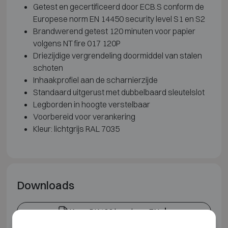
Getest en gecertificeerd door ECB.S conform de
Europese norm EN 14450 security level S1 en S2
Brandwerend getest 120 minuten voor papier
volgens NT fire 017 120P
Driezijdige vergrendeling doormiddel van stalen
schoten
Inhaakprofiel aan de scharnierzijde
Standaard uitgerust met dubbelbaard sleutelslot
Legborden in hoogte verstelbaar
Voorbereid voor verankering
Kleur: lichtgrijs RAL 7035
Downloads
Kaso PK400 brochure EN