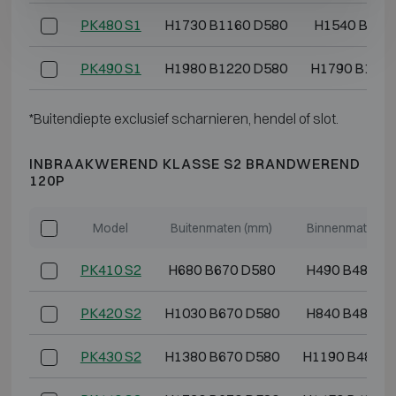
PK480 S1
H1730 B1160 D580
H1540 B970
PK490 S1
H1980 B1220 D580
H1790 B1040
*Buitendiepte exclusief scharnieren, hendel of slot.
INBRAAKWEREND KLASSE S2 BRANDWEREND
120P
Model
Buitenmaten (mm)
Binnenmaten (
PK410 S2
H680 B670 D580
H490 B485 D
PK420 S2
H1030 B670 D580
H840 B485 D
PK430 S2
H1380 B670 D580
H1190 B485 D