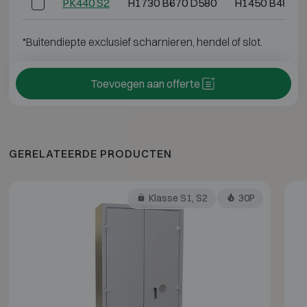
PK440 S2
H1730 B670 D580
H1450 B485 D
*Buitendiepte exclusief scharnieren, hendel of slot.
Toevoegen aan offerte
GERELATEERDE PRODUCTEN
Klasse S1, S2
30P