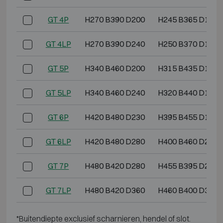
GT 4P
H270 B390 D200
H245 B365 D150
GT 4LP
H270 B390 D240
H250 B370 D190
GT 5P
H340 B460 D200
H315 B435 D150
GT 5LP
H340 B460 D240
H320 B440 D190
GT 6P
H420 B480 D230
H395 B455 D180
GT 6LP
H420 B480 D280
H400 B460 D230
GT 7P
H480 B420 D280
H455 B395 D230
GT 7LP
H480 B420 D360
H460 B400 D310
*Buitendiepte exclusief scharnieren, hendel of slot.