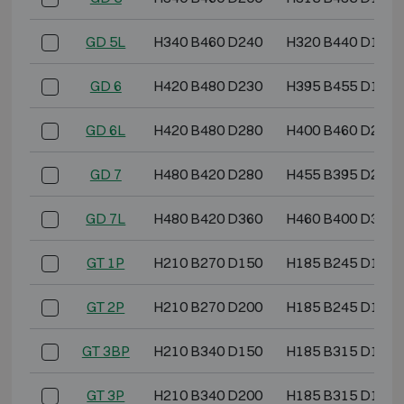
GD 5L
H340 B460 D240
H320 B440 D190
GD 6
H420 B480 D230
H395 B455 D180
GD 6L
H420 B480 D280
H400 B460 D230
GD 7
H480 B420 D280
H455 B395 D230
GD 7L
H480 B420 D360
H460 B400 D310
GT 1P
H210 B270 D150
H185 B245 D100
GT 2P
H210 B270 D200
H185 B245 D150
GT 3BP
H210 B340 D150
H185 B315 D100
GT 3P
H210 B340 D200
H185 B315 D150