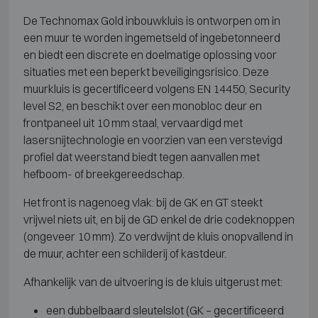
De Technomax Gold inbouwkluis is ontworpen om in
een muur te worden ingemetseld of ingebetonneerd
en biedt een discrete en doelmatige oplossing voor
situaties met een beperkt beveiligingsrisico. Deze
muurkluis is gecertificeerd volgens EN 14450, Security
level S2, en beschikt over een monobloc deur en
frontpaneel uit 10 mm staal, vervaardigd met
lasersnijtechnologie en voorzien van een verstevigd
profiel dat weerstand biedt tegen aanvallen met
hefboom- of breekgereedschap.
Het front is nagenoeg vlak: bij de GK en GT steekt
vrijwel niets uit, en bij de GD enkel de drie codeknoppen
(ongeveer 10 mm). Zo verdwijnt de kluis onopvallend in
de muur, achter een schilderij of kastdeur.
Afhankelijk van de uitvoering is de kluis uitgerust met:
een dubbelbaard sleutelslot (GK – gecertificeerd