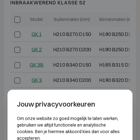
INBRAAKWEREND KLASSE S2
Model
Buitenmaten (mm)
Binnenmaten (mm)
GK 1
H210 B270 D150
H190 B250 D100
GK 2
H210 B270 D200
H190 B250 D150
GK 3B
H210 B340 D150
H185 B315 D100
GK 3
H210 B340 D200
H190 B320 D150
GK 4
H270 B390 D200
H245 B365 D150
Jouw privacyvoorkeuren
GK 4L
H270 B390 D240
H250 B370 D190
Om onze website zo goed mogelijk te laten werken,
gebruiken we altijd functionele en analytische
GK 5
H340 B460 D200
H315 B435 D150
cookies. Ben je hiermee akkoord kies dan voor alles
accepteren.