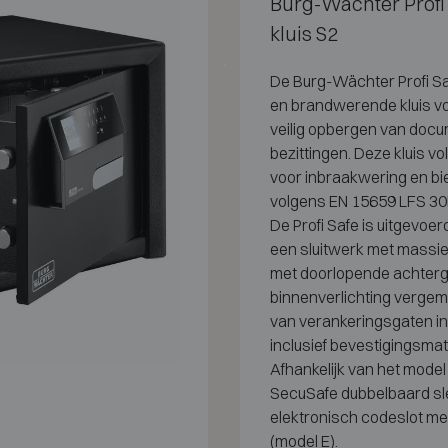
Burg-Wächter Profi
kluis S2
De
Burg-Wächter Profi S
en
brandwerende kluis vo
veilig
opbergen van docu
bezittingen. Deze
kluis v
voor
inbraakwering en bi
volgens
EN 15659 LFS 30
De
Profi Safe is
uitgevoer
een sluitwerk met
massie
met
doorlopende achtergri
binnenverlichting vergem
van
verankeringsgaten in
inclusief
bevestigingsmate
Afhankelijk
van het model
SecuSafe
dubbelbaard sl
elektronisch
codeslot m
(model E).