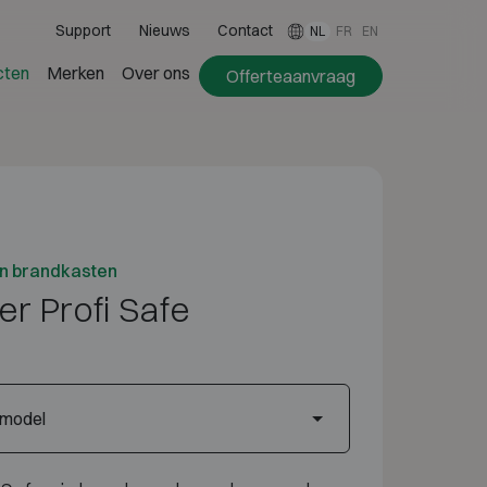
Support
Nieuws
Contact
NL
FR
EN
cten
Merken
Over ons
Offerteaanvraag
en brandkasten
r Profi Safe
 model