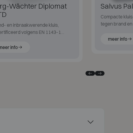
rg-Wächter Diplomat
Salvus Pa
TD
Compacte klui
tegen brand en d
d- en inbraakwerende kluis,
of elektronisch
rtificeerd volgens EN 1143-1
meer info
se I met 60 minuten
ndbescherming voor papier.
meer info