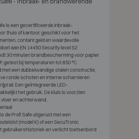
 Safe - inbraak- en brandwerende
afe
is een
gecertificeerde inbraak-
or thuis of
kantoor, geschikt voor het
menten,
contant geld en
waardevolle
oldoet aan EN
14450 Security level S2
edt 30 minuten
brandbescherming voor papier
P,
getest bij
temperaturen tot 850 °C.
d met een
dubbelwandige stalen
constructie,
ve ronde schoten en
interne scharnieren
jprail.
Een geïntegreerde
LED-
akkelijkt
het gebruik. De
kluis is voorzien
 vloer en
achterwand,
riaal.
 is de
Profi Safe uitgerust
met een
eutelslot
(model K) of een
SecuTronic
et
gebruikershistoriek en verlicht
toetsenbord