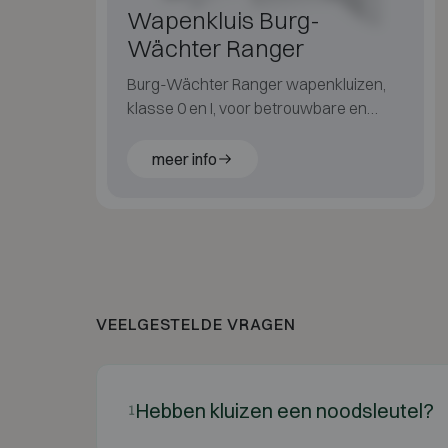
Wapenkluis Burg-
Wächter Ranger
Burg-Wächter Ranger wapenkluizen,
klasse 0 en I, voor betrouwbare en
gecertificeerde wapenopslag.
meer info
VEELGESTELDE VRAGEN
Hebben kluizen een noodsleutel?
1