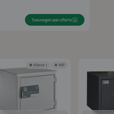
Toevoegen aan offerte
Klasse 1
60P