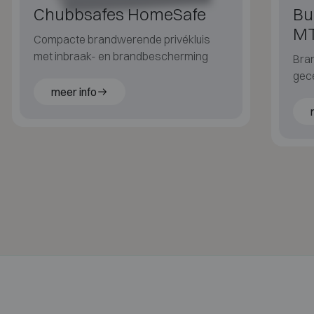
Chubbsafes HomeSafe
Bu
M
Compacte brandwerende privékluis
met inbraak- en brandbescherming
Bran
gece
meer info
klas
bra