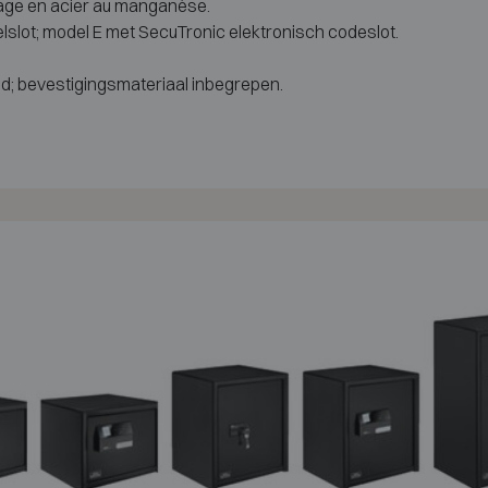
dage en acier au manganèse.
slot; model E met SecuTronic elektronisch codeslot.
d; bevestigingsmateriaal inbegrepen.