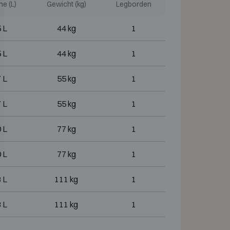
e (L)
Gewicht (kg)
Legborden
 L
44 kg
1
 L
44 kg
1
 L
55 kg
1
 L
55 kg
1
 L
77 kg
1
 L
77 kg
1
 L
111 kg
1
 L
111 kg
1