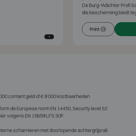
De
Burg-Wächter Profi Sa
die
bescherming biedt t
Print
5 000 contant geld of € 9 000 kostbaarheden
form de Europese norm EN 14450, Security level S2.
ier volgens EN 15659 LFS 30P.
terne scharnieren met doorlopende achtergrijprail.