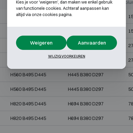
Kies je voor 'weigeren', dan maken we enkel gebruik
Buitenmaten (mm)
Binnenmaten (mm)
Volum
van functionele cookies. Achteraf aanpassen kan
altijd via onze cookies pagina.
H320 B435 D380
H205 B320 D232
15
H320 B435 D380
H205 B320 D232
15
Weigeren
Aanvaarden
H360 B495 D445
H245 B380 D297
27
WIJZIG VOORKEUREN
H360 B495 D445
H245 B380 D297
27
H560 B495 D445
H445 B380 D297
50
H560 B495 D445
H445 B380 D297
50
H820 B495 D445
H694 B380 D297
78
H820 B495 D445
H694 B380 D297
78