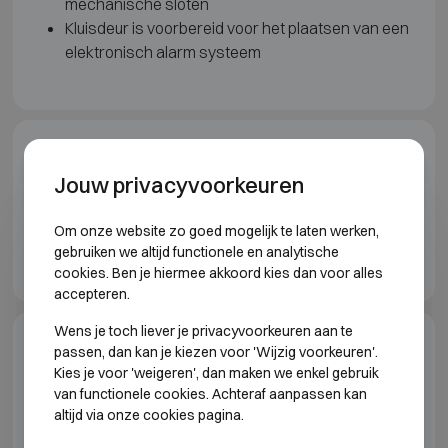
mechanische sloten
Kluisdeur is voorbereid voor het plaatsen van een
elektronisch alarm systeem
Downloads
Jouw privacyvoorkeuren
Wertheim Vault doors brochure EN
Om onze website zo goed mogelijk te laten werken,
gebruiken we altijd functionele en analytische
Wertheim Prefab vaults brochure EN
cookies. Ben je hiermee akkoord kies dan voor alles
accepteren.
Wens je toch liever je privacyvoorkeuren aan te
Model specificaties
passen, dan kan je kiezen voor 'Wijzig voorkeuren'.
Kies je voor 'weigeren', dan maken we enkel gebruik
van functionele cookies. Achteraf aanpassen kan
KLUISZALEN EN KLUISDEUREN WERTHEIM
altijd via onze cookies pagina.