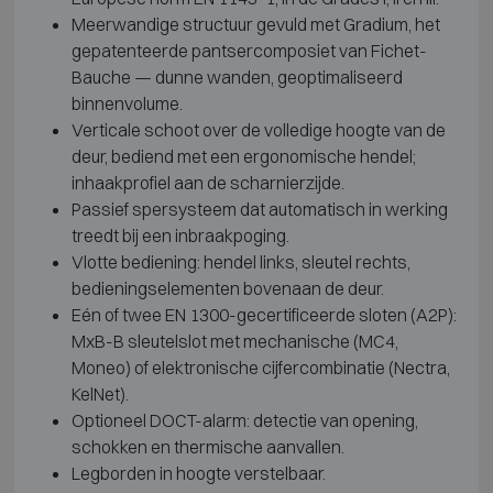
Meerwandige structuur gevuld met Gradium, het
gepatenteerde pantsercomposiet van Fichet-
Bauche — dunne wanden, geoptimaliseerd
binnenvolume.
Verticale schoot over de volledige hoogte van de
deur, bediend met een ergonomische hendel;
inhaakprofiel aan de scharnierzijde.
Passief spersysteem dat automatisch in werking
treedt bij een inbraakpoging.
Vlotte bediening: hendel links, sleutel rechts,
bedieningselementen bovenaan de deur.
Eén of twee EN 1300-gecertificeerde sloten (A2P):
MxB-B sleutelslot met mechanische (MC4,
Moneo) of elektronische cijfercombinatie (Nectra,
KelNet).
Optioneel DOCT-alarm: detectie van opening,
schokken en thermische aanvallen.
Legborden in hoogte verstelbaar.