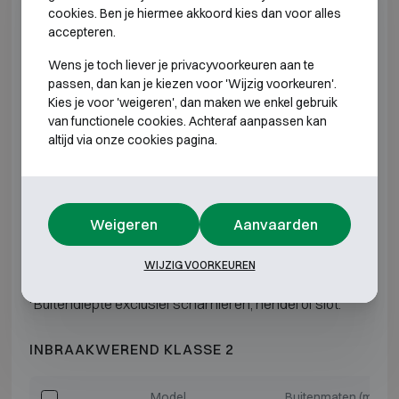
cookies. Ben je hiermee akkoord kies dan voor alles
accepteren.
Fichet-Bauche Millium 120 I
H816 B555 D490
Wens je toch liever je privacyvoorkeuren aan te
Fichet-Bauche Millium 150 I
H790 B655 D571
passen, dan kan je kiezen voor 'Wijzig voorkeuren'.
Kies je voor 'weigeren', dan maken we enkel gebruik
van functionele cookies. Achteraf aanpassen kan
Fichet-Bauche Millium 160 I
H1140 B555 D520
altijd via onze cookies pagina.
Fichet-Bauche Millium 240 I
H1135 B655 D571
Fichet-Bauche Millium 250 I
H895 B765 D620
Weigeren
Aanvaarden
Fichet-Bauche Millium 370 I
H1295 B765 D620
WIJZIG VOORKEUREN
*Buitendiepte exclusief scharnieren, hendel of slot.
INBRAAKWEREND KLASSE 2
Model
Buitenmaten (mm)