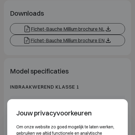
Downloads
Fichet-Bauche Millium brochure NL
Fichet-Bauche Millium brochure EN
Model specificaties
INBRAAKWEREND KLASSE 1
Model
Buitenmaten (mm)
Jouw privacyvoorkeuren
Fichet-Bauche Millium 40 I
H495 B555 D400
Om onze website zo goed mogelijk te laten werken,
Fichet-Bauche Millium 80 I
H615 B555 D490
gebruiken we altijd functionele en analytische