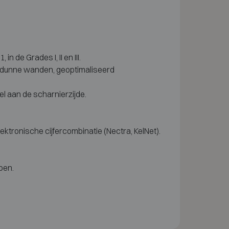
de Grades I, II en III.
 dunne wanden, geoptimaliseerd
l aan de scharnierzijde.
ktronische cijfercombinatie (Nectra, KelNet).
pen.