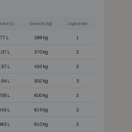
lume (L)
Gewicht (kg)
Legborden
77 L
288 kg
1
107 L
370 kg
2
157 L
432 kg
2
154 L
502 kg
3
235 L
600 kg
2
243 L
615 kg
2
363 L
810 kg
2