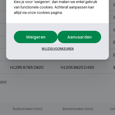
Kies je voor 'weigeren', dan maken we enkel gebruik
H816 B555 D490
H725 B460 D320
1
van functionele cookies. Achteraf aanpassen kan
altijd via onze cookies pagina.
H790 B655 D571
H700 B560 D401
1
H1140 B555 D520
H1050 B460 D350
1
Weigeren
Aanvaarden
H1135 B655 D571
H1045 B560 D401
2
WIJZIG VOORKEUREN
H895 B765 D620
H805 B620 D450
2
H1295 B765 D620
H1205 B620 D450
3
slot.
Buitenmaten (mm)
Binnenmaten (mm)
Vol