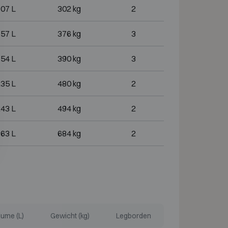
07 L
302 kg
2
57 L
376 kg
3
54 L
390 kg
3
35 L
480 kg
2
43 L
494 kg
2
63 L
684 kg
2
ume (L)
Gewicht (kg)
Legborden