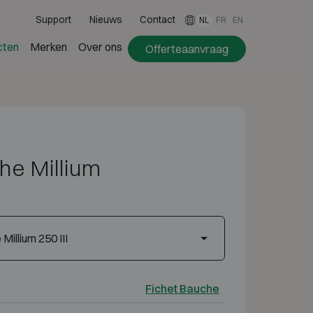
Support
Nieuws
Contact
NL
FR
EN
cten
Merken
Over ons
Offerteaanvraag
he Millium
Millium 250 III
Fichet Bauche