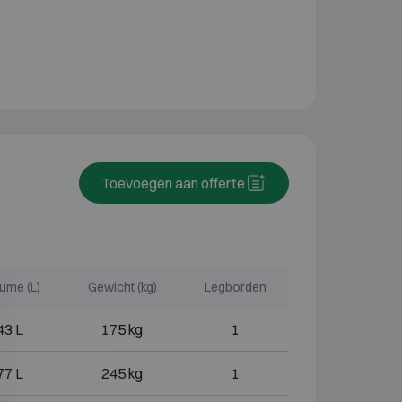
Toevoegen aan offerte
ume (L)
Gewicht (kg)
Legborden
43 L
175 kg
1
77 L
245 kg
1