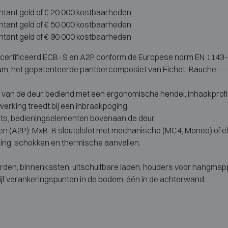
ontant geld of € 20 000 kostbaarheden
ontant geld of € 50 000 kostbaarheden
ontant geld of € 90 000 kostbaarheden
rtificeerd ECB·S en A2P conform de Europese norm EN 1143-1, in 
ium, het gepatenteerde pantsercomposiet van Fichet-Bauche —
e van de deur, bediend met een ergonomische hendel; inhaakprofie
erking treedt bij een inbraakpoging.
echts, bedieningselementen bovenaan de deur.
en (A2P): MxB-B sleutelslot met mechanische (MC4, Moneo) of ele
ing, schokken en thermische aanvallen.
gborden, binnenkasten, uitschuifbare laden, houders voor hangmap
ijf verankeringspunten in de bodem, één in de achterwand.