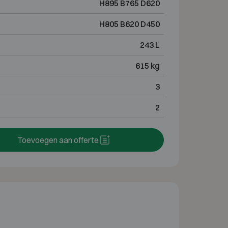
H895 B765 D620
H805 B620 D450
243 L
615 kg
3
2
Toevoegen aan offerte