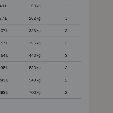
43 L
190 kg
1
77 L
262 kg
1
107 L
328 kg
2
157 L
395 kg
2
154 L
440 kg
3
235 L
530 kg
2
243 L
543 kg
2
363 L
700 kg
2