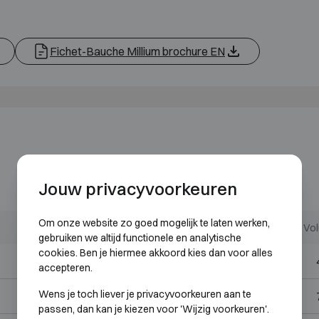
Fichet-Bauche Millium brochure EN
Jouw privacyvoorkeuren
Om onze website zo goed mogelijk te laten werken,
Buitenmaten (mm)
Binnenmaten (mm)
Vol
gebruiken we altijd functionele en analytische
cookies. Ben je hiermee akkoord kies dan voor alles
H495 B555 D400
H405 B460 D230
accepteren.
Wens je toch liever je privacyvoorkeuren aan te
H615 B555 D490
H525 B460 D320
passen, dan kan je kiezen voor 'Wijzig voorkeuren'.