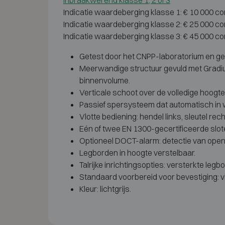
Inbraakwerend klasse 1, 2 of 3
Indicatie waardeberging klasse 1: € 10 000 c
Indicatie waardeberging klasse 2: € 25 000 c
Indicatie waardeberging klasse 3: € 45 000 c
Getest door het CNPP-laboratorium en gece
Meerwandige structuur gevuld met Grad
binnenvolume.
Verticale schoot over de volledige hoogt
Passief spersysteem dat automatisch in w
Vlotte bediening: hendel links, sleutel r
Eén of twee EN 1300-gecertificeerde slot
Optioneel DOCT-alarm: detectie van open
Legborden in hoogte verstelbaar.
Talrijke inrichtingsopties: versterkte le
Standaard voorbereid voor bevestiging: v
Kleur: lichtgrijs.