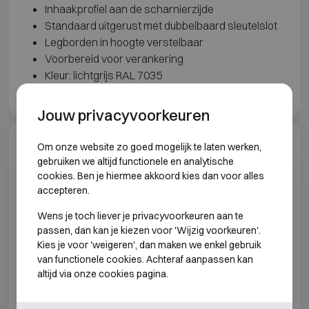
Inhaakprofiel aan de scharnierzijde
Standaard uitgerust met dubbelbaard sleutelslot
Legborden in hoogte verstelbaar
Voorbereid voor verankering
Kleur: lichtgrijs RAL 7035
Jouw privacyvoorkeuren
Om onze website zo goed mogelijk te laten werken,
Model specificaties
gebruiken we altijd functionele en analytische
cookies. Ben je hiermee akkoord kies dan voor alles
INBRAAKWEREND KLASSE S1 BRANDWEREND
accepteren.
30P
Wens je toch liever je privacyvoorkeuren aan te
passen, dan kan je kiezen voor 'Wijzig voorkeuren'.
Model
Buitenmaten (mm)
Kies je voor 'weigeren', dan maken we enkel gebruik
van functionele cookies. Achteraf aanpassen kan
DRS Combi-paper S1-490
H1870 B950 D510
altijd via onze cookies pagina.