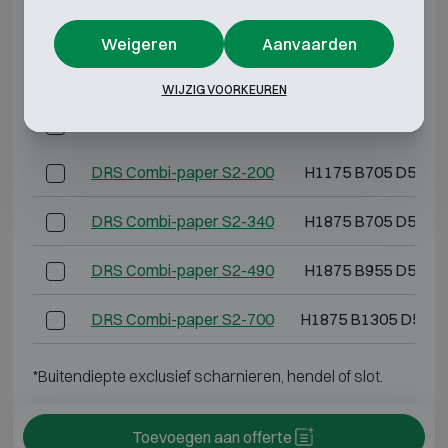
*Buitendiepte exclusief scharnieren, hendel of slot.
Weigeren
Aanvaarden
INBRAAKWEREND KLASSE S2 BRANDWEREND
30P
WIJZIG VOORKEUREN
Model
Buitenmaten (mm)
DRS Combi-paper S2-200
H1175 B705 D527
DRS Combi-paper S2-340
H1875 B705 D527
DRS Combi-paper S2-490
H1875 B955 D527
DRS Combi-paper S2-700
H1875 B1305 D527
*Buitendiepte exclusief scharnieren, hendel of slot.
Toevoegen aan offerte