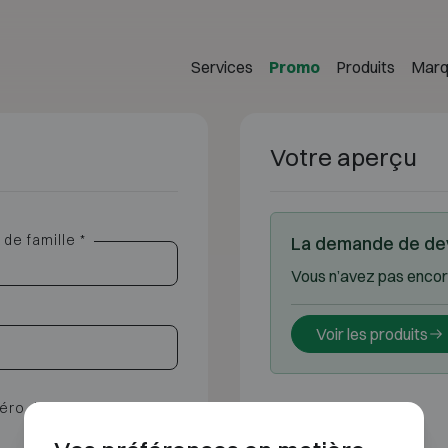
Services
Promo
Produits
Marq
Votre aperçu
de famille *
La demande de dev
Vous n’avez pas encore
Voir les produits
éro de téléphone