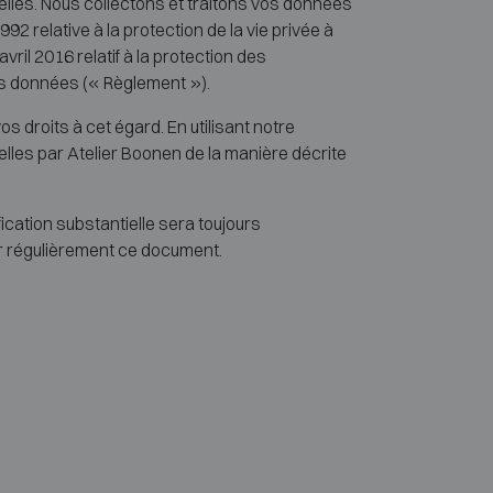
lles. Nous collectons et traitons vos données
2 relative à la protection de la vie privée à
ril 2016 relatif à la protection des
es données (« Règlement »).
 droits à cet égard. En utilisant notre
lles par Atelier Boonen de la manière décrite
ication substantielle sera toujours
r régulièrement ce document.