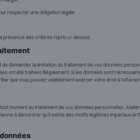
 respecter une obligation légale.
a présence des critères repris ci-dessus.
traitement
t de demander la limitation du traitement de vos données perso
ées ont été traitées illégalement, si les données sont nécessaire
ifier que vous pouvez valablement exercer votre droit à l’efface
à tout moment au traitement de vos données personnelles. Atelie
enne à démontrer qu’il existe des motifs légitimes impérieux en f
es données