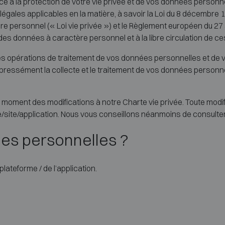
 à la protection de votre vie privée et de vos données personne
ales applicables en la matière, à savoir la Loi du 8 décembre 199
 personnel (« Loi vie privée ») et le Règlement européen du 27 av
es données à caractère personnel et à la libre circulation de c
 opérations de traitement de vos données personnelles et de vos
pressément la collecte et le traitement de vos données personne
 moment des modifications à notre Charte vie privée. Toute modif
/site/application. Nous vous conseillons néanmoins de consulte
ées personnelles ?
lateforme / de l’application.