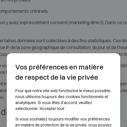
comportements criminels.
 y avez expressément consenti (marketing direct). Dans ce cas, 
, certaines données sont collectées à des fins statistiques. Ces 
resse IP, de la zone géographique de consultation, du jour et de l’h
, vous acceptez expressément la collecte de ces données à des fin
e vous nous communiquez. Lorsque des données sont incomplète
Vos préférences en matière
ère temporaire ou permanente, certaines opérations.
de respect de la vie privée
re utilisées exclusivement à des fins internes. Vos données p
ntement préalable de votre part. Atelier Boonen a pris toutes l
Pour que notre site web fonctionne le mieux possible,
nous utilisons toujours des cookies fonctionnels et
es.
analytiques. Si vous êtes d'accord, veuillez
sélectionner 'Accepter tout'.
 des cookies !
Si vous souhaitez toujours modifier vos préférences
en matière de protection de la vie privée, vous pouvez