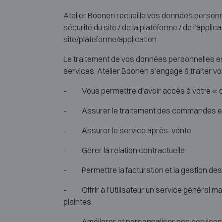
Atelier Boonen recueille vos données personnel
sécurité du site / de la plateforme / de l’appli
site/plateforme/application.
Le traitement de vos données personnelles est 
services. Atelier Boonen s’engage à traiter v
- Vous permettre d’avoir accès à votre « co
- Assurer le traitement des commandes et l
- Assurer le service après-vente
- Gérer la relation contractuelle
- Permettre la facturation et la gestion d
- Offrir à l’Utilisateur un service général mais
plaintes.
- Améliorer et personnaliser nos services 