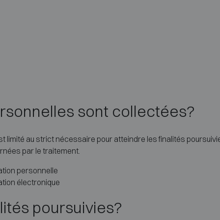
rsonnelles sont collectées?
limité au strict nécessaire pour atteindre les finalités poursui
ées par le traitement.
ation personnelle
ation électronique
alités poursuivies?