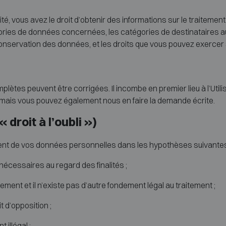
té, vous avez le droit d’obtenir des informations sur le traitemen
tégories de données concernées, les catégories de destinataires 
 conservation des données, et les droits que vous pouvez exerce
ètes peuvent être corrigées. Il incombe en premier lieu à l’Uti
mais vous pouvez également nous en faire la demande écrite.
 droit à l’oubli »)
ement de vos données personnelles dans les hypothèses suivantes
essaires au regard des finalités ;
nt et il n’existe pas d’autre fondement légal au traitement ;
d’opposition ;
illégal ;