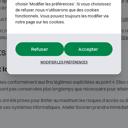
e / application, des cookies peuvent être placés sur le disque dur 
choisir 'Modifier les préférences'. Si vous choisissez
 à nos visiteurs réguliers.
de refuser, nous n'utiliserons que des cookies
fonctionnels. Vous pouvez toujours les modifier via
nous faisons des cookies, nous vous invitons à consulter notre
Pol
notre page sur les cookies.
on, nous vous conseillons d’activer vos cookies. Toutefois, vous re
tez. Pour plus de détails, nous vous renvoyons vers notre
Politi
Refuser
Accepter
ts ?
MODIFIER LES PRÉFÉRENCES
loyal et licite
s conformément aux fins légitimes explicitées au point 4. Elles 
sont pas conservées plus longtemps que nécessaire pour atteindr
 ont été prises pour limiter au maximum les risques d’accès ou de
ns ses systèmes informatiques, Atelier Boonen prendra immédi