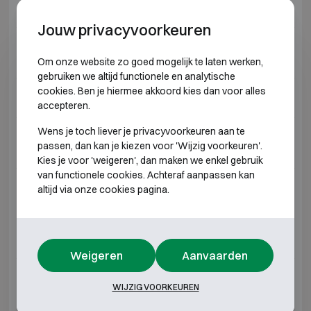
Welk kluisslot kies ik best?
11
Jouw privacyvoorkeuren
Welke kluizen of brandkasten zijn geschikt
12
voor juweliers en diamantairs?
Om onze website zo goed mogelijk te laten werken,
gebruiken we altijd functionele en analytische
cookies. Ben je hiermee akkoord kies dan voor alles
Wat is een brandwerende kluis ?
13
accepteren.
Wens je toch liever je privacyvoorkeuren aan te
Waarom een kluis of brandkast laten
14
passen, dan kan je kiezen voor 'Wijzig voorkeuren'.
plaatsen?
Kies je voor 'weigeren', dan maken we enkel gebruik
van functionele cookies. Achteraf aanpassen kan
Is een kluis of brandkast nog een goede
15
altijd via onze cookies pagina.
investering?
Welke kluis is de beste keuze voor thuis?
16
Weigeren
Aanvaarden
Wat kost een kluis voor thuis, plaatsing
17
WIJZIG VOORKEUREN
inbegrepen?