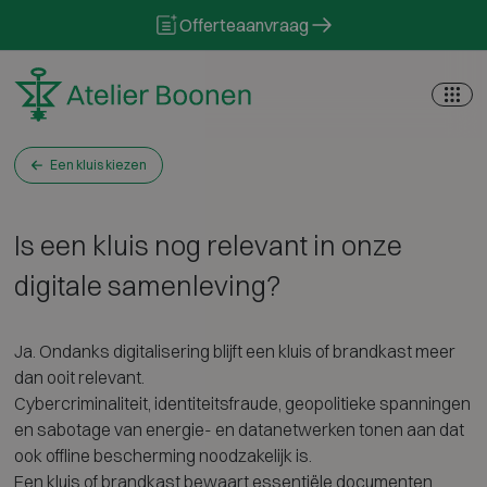
Skip to content
Offerteaanvraag
Een kluis kiezen
Is een kluis nog relevant in onze
digitale samenleving?
Ja. Ondanks digitalisering blijft een kluis of brandkast meer
dan ooit relevant.
Cybercriminaliteit, identiteitsfraude, geopolitieke spanningen
en sabotage van energie- en datanetwerken tonen aan dat
ook offline bescherming noodzakelijk is.
Een kluis of brandkast bewaart essentiële documenten,