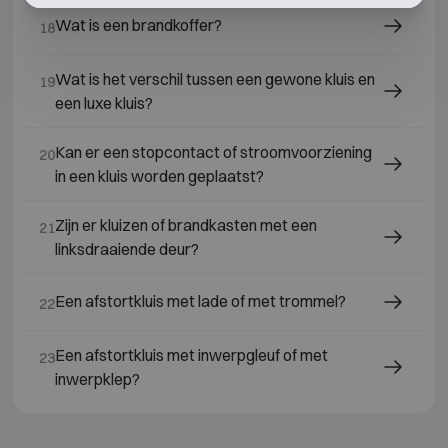
Wat is een brandkoffer?
18
Wat is het verschil tussen een gewone kluis en
19
een luxe kluis?
Kan er een stopcontact of stroomvoorziening
20
in een kluis worden geplaatst?
Zijn er kluizen of brandkasten met een
21
linksdraaiende deur?
Een afstortkluis met lade of met trommel?
22
Een afstortkluis met inwerpgleuf of met
23
inwerpklep?