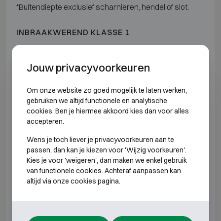
*Buitendiepte exclusief scharnieren, hendel of slot.
INBRAAKWEREND KLASSE 1
Model
Buitenmaten (mm)
Jouw privacyvoorkeuren
SISTEC Euroguard SE I-6
H1850 B1225 D640
Om onze website zo goed mogelijk te laten werken,
gebruiken we altijd functionele en analytische
*Buitendiepte exclusief scharnieren, hendel of slot.
cookies. Ben je hiermee akkoord kies dan voor alles
accepteren.
INBRAAKWEREND KLASSE 2 BRANDWEREND
Wens je toch liever je privacyvoorkeuren aan te
60P
passen, dan kan je kiezen voor 'Wijzig voorkeuren'.
Kies je voor 'weigeren', dan maken we enkel gebruik
van functionele cookies. Achteraf aanpassen kan
Model
Buitenmaten (
altijd via onze cookies pagina.
SISTEC Euroguard SE II-0 LFS60
H800 B625 D
SISTEC Euroguard SE II-1 LFS60
H1050 B625 