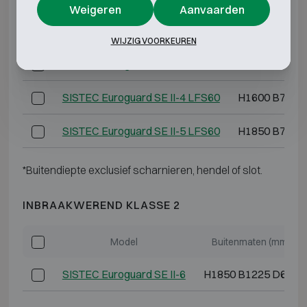
Weigeren
Aanvaarden
SISTEC Euroguard SE II-2 LFS60
H1200 B710 
WIJZIG VOORKEUREN
SISTEC Euroguard SE II-3 LFS60
H1450 B710 
SISTEC Euroguard SE II-4 LFS60
H1600 B710 
SISTEC Euroguard SE II-5 LFS60
H1850 B795 
*Buitendiepte exclusief scharnieren, hendel of slot.
INBRAAKWEREND KLASSE 2
Model
Buitenmaten (mm)
SISTEC Euroguard SE II-6
H1850 B1225 D640