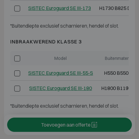
SISTEC Euroguard SE III-173
H1730 B825 D70
*Buitendiepte exclusief scharnieren, hendel of slot.
INBRAAKWEREND KLASSE 3
Model
Buitenmaten (mm
SISTEC Euroguard SE III-55-S
H550 B550 D55
SISTEC Euroguard SE III-180
H1800 B1190 D7
*Buitendiepte exclusief scharnieren, hendel of slot.
Toevoegen aan offerte