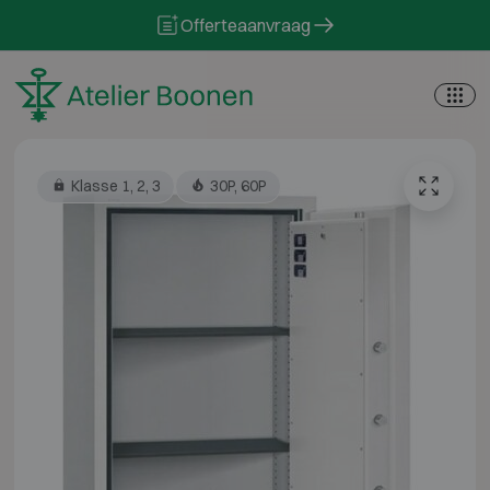
Skip to content
Offerteaanvraag
Klasse 1, 2, 3
30P, 60P