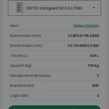
SISTEC Euroguard SE II-5 LFS60
Merk
Sistec Kluizen
Buitenmaten (mm)
H1850 B795 D600
Binnenmaten (mm)
H1704 B650 D392
Volume (L)
434 L
Gewicht (kg)
700 kg
Inbraakwerende klasse
2
Brandwerend
60P
Legborden
3