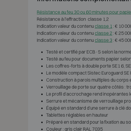
Résistance au feu 30 ou 60 minutes pour papie
Résistance à l'effraction classe 1,2
Indication valeur du contenu
classe 1
: € 10 00
Indication valeur du contenu
classe 2
: € 25 00
Indication valeur du contenu
classe 3
: € 45 00
Testé et certifié par ECB·S selon la norme 
Testé au feu pour documents papier selon 
Les coffres-forts à double porte SE1 6, S
Le modèle compact Sistec Euroguard SE III
Construction à parois multiples du corps e
Verrouillage de porte sur quatre côtés : t
Le profil d’accrochage rend inopérantes 
Serrure et mécanisme de verrouillage pr
Équipé en standard d’une serrure à clé d
Tablettes réglables en hauteur
Préparé en standard pour la fixation au so
Couleur : gris clair RAL 7035