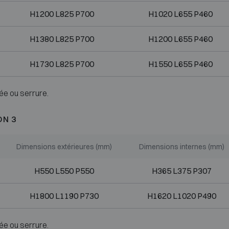
H1200 L825 P700
H1020 L655 P460
H1380 L825 P700
H1200 L655 P460
H1730 L825 P700
H1550 L655 P460
ée ou serrure.
ON 3
Dimensions extérieures (mm)
Dimensions internes (mm)
H550 L550 P550
H365 L375 P307
H1800 L1190 P730
H1620 L1020 P490
ée ou serrure.