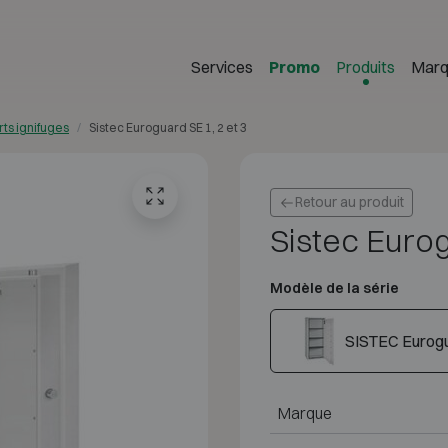
Services
Promo
Produits
Marq
rts ignifuges
Sistec Euroguard SE 1, 2 et 3
Retour au produit
Sistec Eurog
Modèle de la série
SISTEC Eurogu
Marque