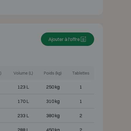
Ajouter à l'offre
)
Volume (L)
Poids (kg)
Tablettes
123 L
250 kg
1
170 L
310 kg
1
233 L
380 kg
2
288 L
450 kg
2