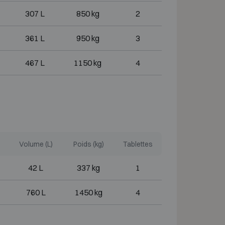
307 L
850 kg
2
361 L
950 kg
3
467 L
1150 kg
4
Volume (L)
Poids (kg)
Tablettes
42 L
337 kg
1
760 L
1450 kg
4