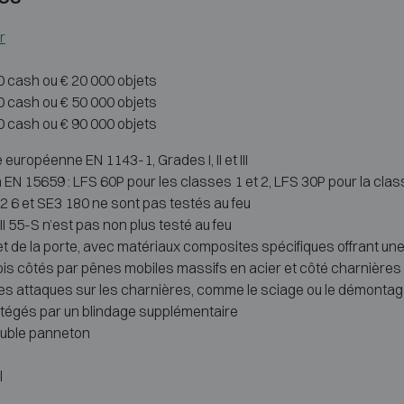
r
0 cash ou € 20 000 objets
0 cash ou € 50 000 objets
0 cash ou € 90 000 objets
européenne EN 1143-1, Grades I, II et III
EN 15659 : LFS 60P pour les classes 1 et 2, LFS 30P pour la clas
E2 6 et SE3 180 ne sont pas testés au feu
 55-S n’est pas non plus testé au feu
t de la porte, avec matériaux composites spécifiques offrant une ré
rois côtés par pênes mobiles massifs en acier et côté charnières 
les attaques sur les charnières, comme le sciage ou le démonta
otégés par un blindage supplémentaire
ouble panneton
l