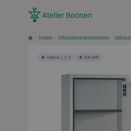
Skip to content
Produits
Coffres-forts et armoires fortes
Coffres-fo
Classe 1, 2, 3
30P, 60P