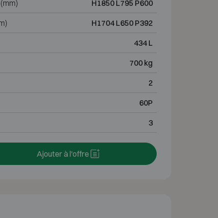
 (mm)
H1850 L795 P600
m)
H1704 L650 P392
434 L
700 kg
2
60P
3
Ajouter à l'offre