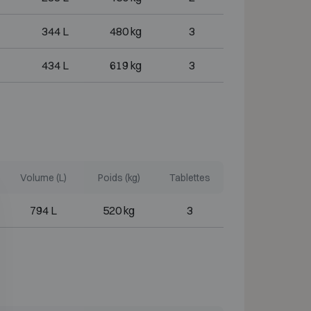
344 L
480 kg
3
434 L
619 kg
3
Volume (L)
Poids (kg)
Tablettes
794 L
520 kg
3