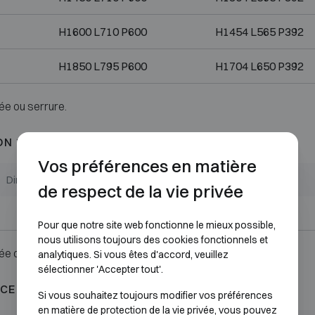
H1600 L710 P600
H1454 L565 P392
H1850 L795 P600
H1704 L650 P392
ée ou serrure.
ON 1
Vos préférences en matière
Dimensions extérieures (mm)
Dimensions internes (mm)
de respect de la vie privée
H1850 L1225 P640
H1704 L1079 P432
Pour que notre site web fonctionne le mieux possible,
nous utilisons toujours des cookies fonctionnels et
ée ou serrure.
analytiques. Si vous êtes d'accord, veuillez
sélectionner 'Accepter tout'.
CE AU FEU 60P
Si vous souhaitez toujours modifier vos préférences
en matière de protection de la vie privée, vous pouvez