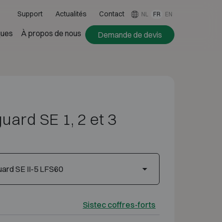
Support
Actualités
Contact
NL
FR
EN
ues
À propos de nous
Demande de devis
uard SE 1, 2 et 3
ard SE II-5 LFS60
Sistec coffres-forts