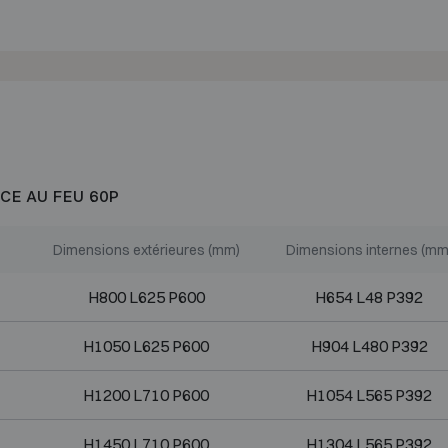
CE AU FEU 60P
Dimensions extérieures (mm)
Dimensions internes (mm
H800 L625 P600
H654 L48 P392
H1050 L625 P600
H904 L480 P392
H1200 L710 P600
H1054 L565 P392
H1450 L710 P600
H1304 L565 P392