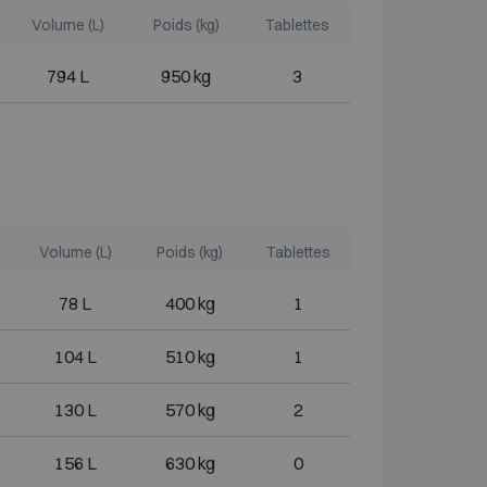
Volume (L)
Poids (kg)
Tablettes
794 L
950 kg
3
Volume (L)
Poids (kg)
Tablettes
78 L
400 kg
1
104 L
510 kg
1
130 L
570 kg
2
156 L
630 kg
0