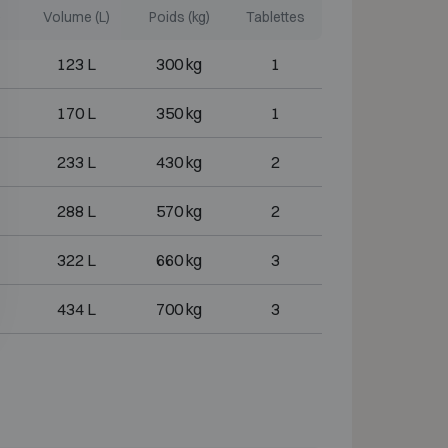
)
Volume (L)
Poids (kg)
Tablettes
123 L
300 kg
1
170 L
350 kg
1
233 L
430 kg
2
288 L
570 kg
2
322 L
660 kg
3
434 L
700 kg
3