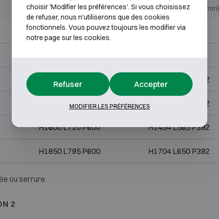
choisir 'Modifier les préférences'. Si vous choisissez
Dimensions extérieures (mm)
Dimensions internes (mm
de refuser, nous n'utiliserons que des cookies
fonctionnels. Vous pouvez toujours les modifier via
H800 L625 P600
H654 L480 P392
notre page sur les cookies.
H1050 L625 P600
H904 L480 P392
H1200 L710 P600
H1054 L565 P392
Refuser
Accepter
H1450 L710 P600
H1304 L565 P392
MODIFIER LES PRÉFÉRENCES
H1600 L710 P600
H1454 L565 P392
H1850 L795 P600
H1704 L650 P392
ée ou serrure.
ON 2