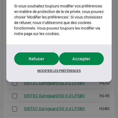
*Profondeur extérieure hors charnières, poignée ou
Si vous souhaitez toujours modifier vos préférences
serrure.
en matière de protection de la vie privée, vous pouvez
choisir 'Modifier les préférences'. Si vous choisissez
de refuser, nous n'utiliserons que des cookies
CLASSE ANTI-EFFRACTION 2 RÉSISTANCE AU
fonctionnels. Vous pouvez toujours les modifier via
FEU 60P
notre page sur les cookies.
Modèle
Dimensions ext
SISTEC Euroguard SE II-0 LFS60
H800 L6
Refuser
Accepter
SISTEC Euroguard SE II-1 LFS60
H1050 L6
MODIFIER LES PRÉFÉRENCES
SISTEC Euroguard SE II-2 LFS60
H1200 L7
SISTEC Euroguard SE II-3 LFS60
H1450 L7
SISTEC Euroguard SE II-4 LFS60
H1600 L7