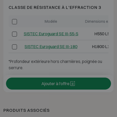
CLASSE DE RÉSISTANCE À L'EFFRACTION 3
Modèle
Dimensions extéri
SISTEC Euroguard SE III-55-S
H550 L550 
SISTEC Euroguard SE III-180
H1800 L1190
*Profondeur extérieure hors charnières, poignée ou
serrure.
Ajouter à l'offre
PRODUITS ASSOCIÉS