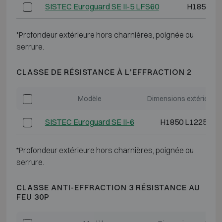
SISTEC Euroguard SE II-5 LFS60
H1850 L7
*Profondeur extérieure hors charnières, poignée ou
serrure.
CLASSE DE RÉSISTANCE À L'EFFRACTION 2
Modèle
Dimensions extérieure
SISTEC Euroguard SE II-6
H1850 L1225 P6
*Profondeur extérieure hors charnières, poignée ou
serrure.
CLASSE ANTI-EFFRACTION 3 RÉSISTANCE AU
FEU 30P