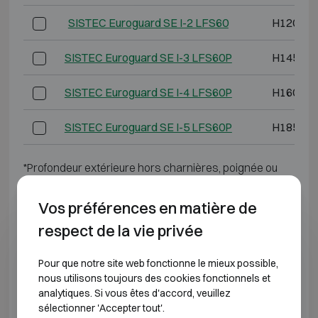
SISTEC Euroguard SE I-2 LFS60
H1200 L
SISTEC Euroguard SE I-3 LFS60P
H1450 L
SISTEC Euroguard SE I-4 LFS60P
H1600 L
SISTEC Euroguard SE I-5 LFS60P
H1850 L
*Profondeur extérieure hors charnières, poignée ou
serrure.
Vos préférences en matière de
CLASSE DE RÉSISTANCE À L'EFFRACTION 1
respect de la vie privée
Modèle
Dimensions extérieures
Pour que notre site web fonctionne le mieux possible,
nous utilisons toujours des cookies fonctionnels et
SISTEC Euroguard SE I-6
H1850 L1225 P64
analytiques. Si vous êtes d'accord, veuillez
sélectionner 'Accepter tout'.