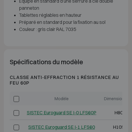
Équipé en standard d’une serrure à clé double
panneton
Tablettes réglables en hauteur
Préparé en standard pour la fixation au sol
Couleur : gris clair RAL 7035
Spécifications du modèle
CLASSE ANTI-EFFRACTION 1 RÉSISTANCE AU
FEU 60P
Modèle
Dimensions ex
SISTEC Euroguard SE I-0 LFS60P
H800 L6
SISTEC Euroguard SE I-1 LFS60
H1050 L