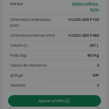
Marque
Sistec coffres-
forts
Dimensions extérieures
H1200 L825 P700
(mm)
Dimensions internes (mm)
H1020 L655 P460
Volume (L)
307 L
Poids (kg)
850 kg
Classe de résistance
3
ignifuge
30P
Tablettes
2
Ajouter à l'offre