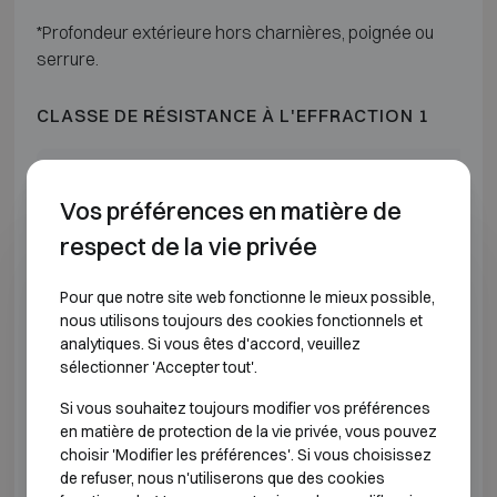
*Profondeur extérieure hors charnières, poignée ou
serrure.
CLASSE DE RÉSISTANCE À L'EFFRACTION 1
Modèle
Dimensions extérieures
Vos préférences en matière de
SISTEC Euroguard SE I-6
H1850 L1225 P64
respect de la vie privée
*Profondeur extérieure hors charnières, poignée ou
Pour que notre site web fonctionne le mieux possible,
serrure.
nous utilisons toujours des cookies fonctionnels et
analytiques. Si vous êtes d'accord, veuillez
sélectionner 'Accepter tout'.
CLASSE ANTI-EFFRACTION 2 RÉSISTANCE AU
FEU 60P
Si vous souhaitez toujours modifier vos préférences
en matière de protection de la vie privée, vous pouvez
choisir 'Modifier les préférences'. Si vous choisissez
Modèle
Dimensions ext
de refuser, nous n'utiliserons que des cookies