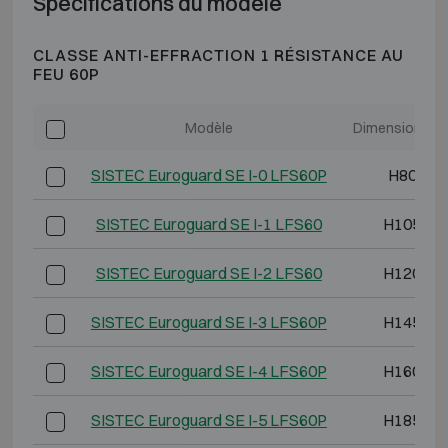
Spécifications du modèle
CLASSE ANTI-EFFRACTION 1 RÉSISTANCE AU
FEU 60P
Modèle
Dimensions ex
SISTEC Euroguard SE I-0 LFS60P
H800 L6
SISTEC Euroguard SE I-1 LFS60
H1050 L
SISTEC Euroguard SE I-2 LFS60
H1200 L
SISTEC Euroguard SE I-3 LFS60P
H1450 L
SISTEC Euroguard SE I-4 LFS60P
H1600 L
SISTEC Euroguard SE I-5 LFS60P
H1850 L