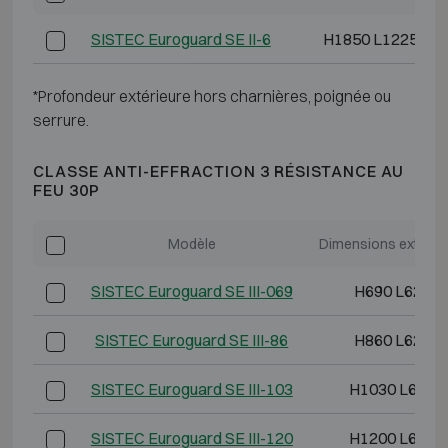
SISTEC Euroguard SE II-6
H1850 L1225 P6
*Profondeur extérieure hors charnières, poignée ou
serrure.
CLASSE ANTI-EFFRACTION 3 RÉSISTANCE AU
FEU 30P
Modèle
Dimensions extérie
SISTEC Euroguard SE III-069
H690 L620 P
SISTEC Euroguard SE III-86
H860 L620 P
SISTEC Euroguard SE III-103
H1030 L620 
SISTEC Euroguard SE III-120
H1200 L620 