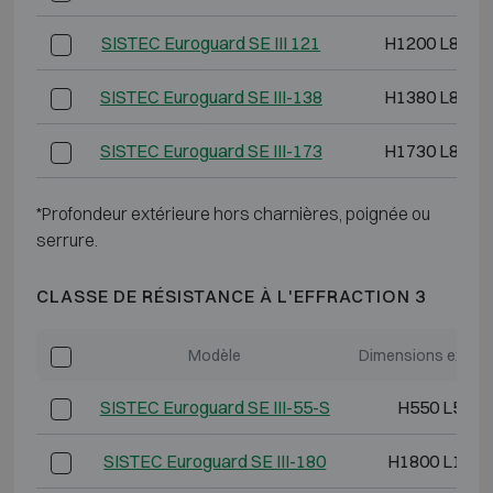
SISTEC Euroguard SE III 121
H1200 L825 
SISTEC Euroguard SE III-138
H1380 L825 
SISTEC Euroguard SE III-173
H1730 L825 
*Profondeur extérieure hors charnières, poignée ou
serrure.
CLASSE DE RÉSISTANCE À L'EFFRACTION 3
Modèle
Dimensions extéri
SISTEC Euroguard SE III-55-S
H550 L550 
SISTEC Euroguard SE III-180
H1800 L1190