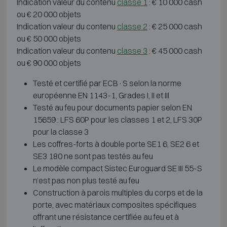
Indication valeur du contenu
classe 1
: € 10 000 cash
ou € 20 000 objets
Indication valeur du contenu
classe 2
: € 25 000 cash
ou € 50 000 objets
Indication valeur du contenu
classe 3
: € 45 000 cash
ou € 90 000 objets
Testé et certifié par ECB·S selon la norme
européenne EN 1143-1, Grades I, II et III
Testé au feu pour documents papier selon EN
15659 : LFS 60P pour les classes 1 et 2, LFS 30P
pour la classe 3
Les coffres-forts à double porte SE1 6, SE2 6 et
SE3 180 ne sont pas testés au feu
Le modèle compact Sistec Euroguard SE III 55-S
n’est pas non plus testé au feu
Construction à parois multiples du corps et de la
porte, avec matériaux composites spécifiques
offrant une résistance certifiée au feu et à