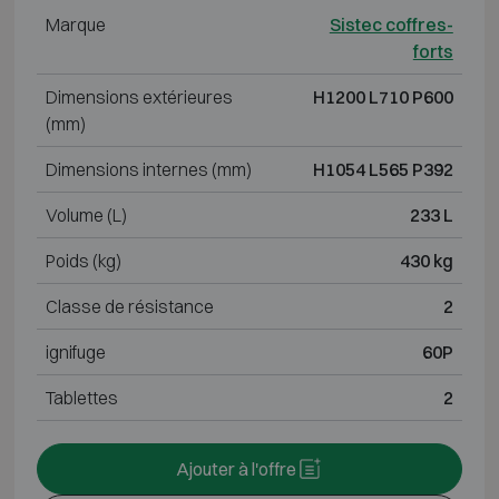
Marque
Sistec coffres-
forts
Dimensions extérieures
H1200 L710 P600
(mm)
Dimensions internes (mm)
H1054 L565 P392
Volume (L)
233 L
Poids (kg)
430 kg
Classe de résistance
2
ignifuge
60P
Tablettes
2
Ajouter à l'offre