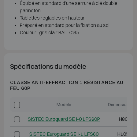
Équipé en standard d’une serrure à clé double
panneton
Tablettes réglables en hauteur
Préparé en standard pour la fixation au sol
Couleur : gris clair RAL 7035
Spécifications du modèle
CLASSE ANTI-EFFRACTION 1 RÉSISTANCE AU
FEU 60P
Modèle
Dimensions ex
SISTEC Euroguard SE I-0 LFS60P
H800 L6
SISTEC Euroguard SE I-1 LFS60
H1050 L