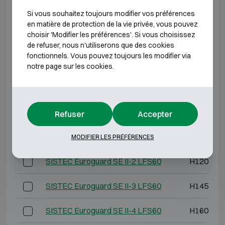
Si vous souhaitez toujours modifier vos préférences
*Profondeur extérieure hors charnières, poignée ou
en matière de protection de la vie privée, vous pouvez
serrure.
choisir 'Modifier les préférences'. Si vous choisissez
de refuser, nous n'utiliserons que des cookies
CLASSE ANTI-EFFRACTION 2 RÉSISTANCE AU
fonctionnels. Vous pouvez toujours les modifier via
FEU 60P
notre page sur les cookies.
Modèle
Dimensions ext
SISTEC Euroguard SE II-0 LFS60
H800 L6
Refuser
Accepter
SISTEC Euroguard SE II-1 LFS60
H1050 L6
MODIFIER LES PRÉFÉRENCES
SISTEC Euroguard SE II-2 LFS60
H1200 L7
SISTEC Euroguard SE II-3 LFS60
H1450 L7
SISTEC Euroguard SE II-4 LFS60
H1600 L7