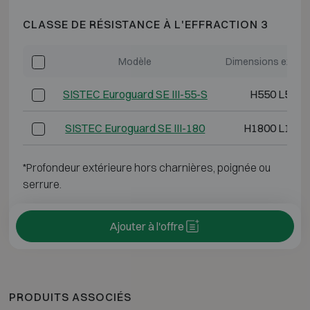
CLASSE DE RÉSISTANCE À L'EFFRACTION 3
Modèle
Dimensions extéri
SISTEC Euroguard SE III-55-S
H550 L550 
SISTEC Euroguard SE III-180
H1800 L1190
*Profondeur extérieure hors charnières, poignée ou
serrure.
Ajouter à l'offre
PRODUITS ASSOCIÉS