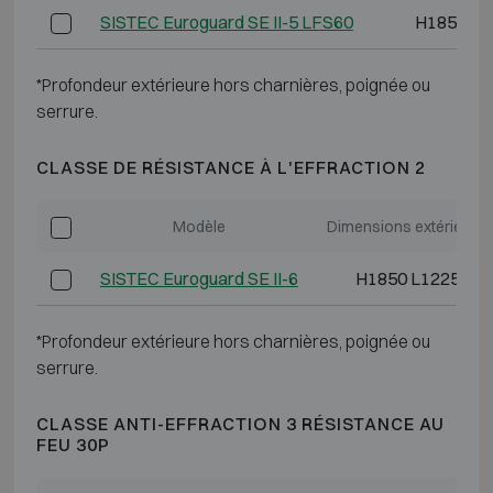
SISTEC Euroguard SE II-5 LFS60
H1850 L7
*Profondeur extérieure hors charnières, poignée ou
serrure.
CLASSE DE RÉSISTANCE À L'EFFRACTION 2
Modèle
Dimensions extérieure
SISTEC Euroguard SE II-6
H1850 L1225 P6
*Profondeur extérieure hors charnières, poignée ou
serrure.
CLASSE ANTI-EFFRACTION 3 RÉSISTANCE AU
FEU 30P