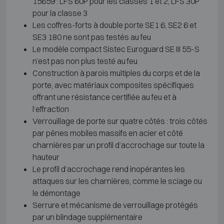
15659 : LFS 60P pour les classes 1 et 2, LFS 30P
pour la classe 3
Les coffres-forts à double porte SE1 6, SE2 6 et
SE3 180 ne sont pas testés au feu
Le modèle compact Sistec Euroguard SE III 55-S
n’est pas non plus testé au feu
Construction à parois multiples du corps et de la
porte, avec matériaux composites spécifiques
offrant une résistance certifiée au feu et à
l’effraction
Verrouillage de porte sur quatre côtés : trois côtés
par pênes mobiles massifs en acier et côté
charnières par un profil d’accrochage sur toute la
hauteur
Le profil d’accrochage rend inopérantes les
attaques sur les charnières, comme le sciage ou
le démontage
Serrure et mécanisme de verrouillage protégés
par un blindage supplémentaire