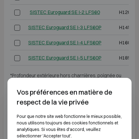
SISTEC Euroguard SE I-2 LFS60
H1200 L
SISTEC Euroguard SE I-3 LFS60P
H1450 L
SISTEC Euroguard SE I-4 LFS60P
H1600 L
SISTEC Euroguard SE I-5 LFS60P
H1850 L
*Profondeur extérieure hors charnières, poignée ou
serrure.
Vos préférences en matière de
CLASSE DE RÉSISTANCE À L'EFFRACTION 1
respect de la vie privée
Modèle
Dimensions extérieures
Pour que notre site web fonctionne le mieux possible,
nous utilisons toujours des cookies fonctionnels et
analytiques. Si vous êtes d'accord, veuillez
SISTEC Euroguard SE I-6
H1850 L1225 P64
sélectionner 'Accepter tout'.