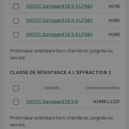
SISTEC Euroguard SE II-3 LFS60
H1450 L7
SISTEC Euroguard SE II-4 LFS60
H1600 L7
SISTEC Euroguard SE II-5 LFS60
H1850 L7
*Profondeur extérieure hors charnières, poignée ou
serrure.
CLASSE DE RÉSISTANCE À L'EFFRACTION 2
Modèle
Dimensions extérieure
SISTEC Euroguard SE II-6
H1850 L1225 P6
*Profondeur extérieure hors charnières, poignée ou
serrure.