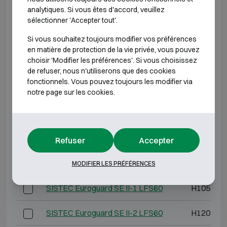
analytiques. Si vous êtes d'accord, veuillez
Modèle
Dimensions extérieures
sélectionner 'Accepter tout'.
SISTEC Euroguard SE I-6
H1850 L1225 P64
Si vous souhaitez toujours modifier vos préférences
en matière de protection de la vie privée, vous pouvez
choisir 'Modifier les préférences'. Si vous choisissez
*Profondeur extérieure hors charnières, poignée ou
de refuser, nous n'utiliserons que des cookies
serrure.
fonctionnels. Vous pouvez toujours les modifier via
notre page sur les cookies.
CLASSE ANTI-EFFRACTION 2 RÉSISTANCE AU
FEU 60P
Modèle
Dimensions ext
Refuser
Accepter
SISTEC Euroguard SE II-0 LFS60
H800 L6
MODIFIER LES PRÉFÉRENCES
SISTEC Euroguard SE II-1 LFS60
H1050 L6
SISTEC Euroguard SE II-2 LFS60
H1200 L7