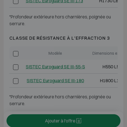
SISTEC Euroguard SE III-173
H1730 L825 
*Profondeur extérieure hors charnières, poignée ou
serrure.
CLASSE DE RÉSISTANCE À L'EFFRACTION 3
Modèle
Dimensions extéri
SISTEC Euroguard SE III-55-S
H550 L550 
SISTEC Euroguard SE III-180
H1800 L1190
*Profondeur extérieure hors charnières, poignée ou
serrure.
Ajouter à l'offre