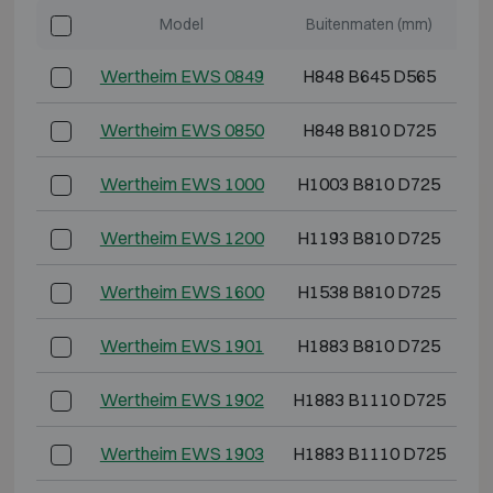
Model
Buitenmaten (mm)
Wertheim EWS 0849
H848 B645 D565
Wertheim EWS 0850
H848 B810 D725
Wertheim EWS 1000
H1003 B810 D725
Wertheim EWS 1200
H1193 B810 D725
H
Wertheim EWS 1600
H1538 B810 D725
H
Wertheim EWS 1901
H1883 B810 D725
H
Wertheim EWS 1902
H1883 B1110 D725
H
Wertheim EWS 1903
H1883 B1110 D725
H