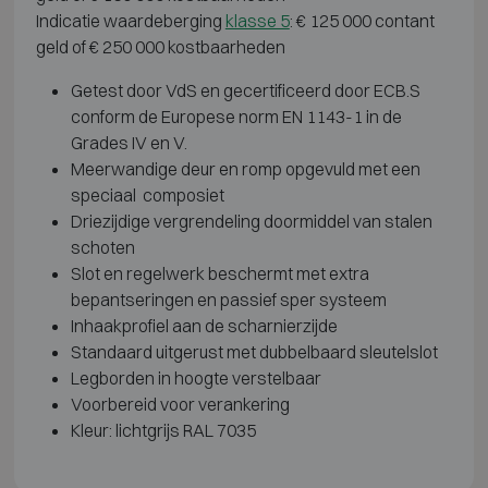
Indicatie waardeberging
klasse 5
: € 125 000 contant
geld of € 250 000 kostbaarheden
Getest door VdS en gecertificeerd door ECB.S
conform de Europese norm EN 1143-1 in de
Grades IV en V.
Meerwandige deur en romp opgevuld met een
speciaal composiet
Driezijdige vergrendeling doormiddel van stalen
schoten
Slot en regelwerk beschermt met extra
bepantseringen en passief sper systeem
Inhaakprofiel aan de scharnierzijde
Standaard uitgerust met dubbelbaard sleutelslot
Legborden in hoogte verstelbaar
Voorbereid voor verankering
Kleur: lichtgrijs RAL 7035