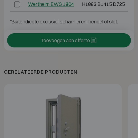
Wertheim EWS 1904
H1883 B1415 D725
H
*Buitendiepte exclusief scharnieren, hendel of slot.
Toevoegen aan offerte
GERELATEERDE PRODUCTEN