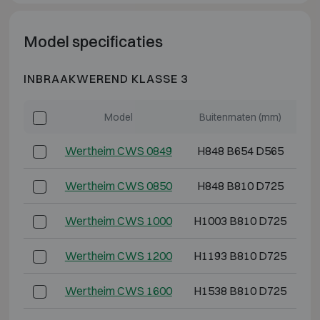
Model specificaties
INBRAAKWEREND KLASSE 3
Model
Buitenmaten (mm)
Wertheim CWS 0849
H848 B654 D565
Wertheim CWS 0850
H848 B810 D725
Wertheim CWS 1000
H1003 B810 D725
Wertheim CWS 1200
H1193 B810 D725
H
Wertheim CWS 1600
H1538 B810 D725
H