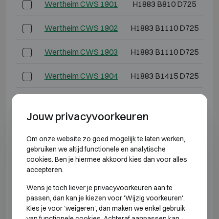
Wertheim CWS 1901
H1883 B810 D725
H
Wertheim CWS 1902
H1883 B1110 D725
H
Wertheim CWS 1903
H1883 B1110 D725
H
Wertheim CWS 1904
H1883 B1415 D725
H
*Buitendiepte exclusief scharnieren, hendel of slot.
Jouw privacyvoorkeuren
INBRAAKWEREND KLASSE 4
Om onze website zo goed mogelijk te laten werken,
gebruiken we altijd functionele en analytische
Model
Buitenmaten (mm)
cookies. Ben je hiermee akkoord kies dan voor alles
accepteren.
Wertheim DWS 0849
H848 B645 D565
Wens je toch liever je privacyvoorkeuren aan te
passen, dan kan je kiezen voor 'Wijzig voorkeuren'.
Wertheim DWS 0850
H848 B810 D725
Kies je voor 'weigeren', dan maken we enkel gebruik
van functionele cookies. Achteraf aanpassen kan