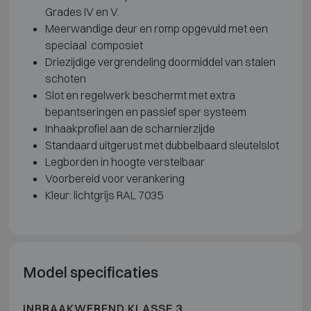
Grades IV en V.
Meerwandige deur en romp opgevuld met een
speciaal composiet
Driezijdige vergrendeling doormiddel van stalen
schoten
Slot en regelwerk beschermt met extra
bepantseringen en passief sper systeem
Inhaakprofiel aan de scharnierzijde
Standaard uitgerust met dubbelbaard sleutelslot
Legborden in hoogte verstelbaar
Voorbereid voor verankering
Kleur: lichtgrijs RAL 7035
Model specificaties
INBRAAKWEREND KLASSE 3