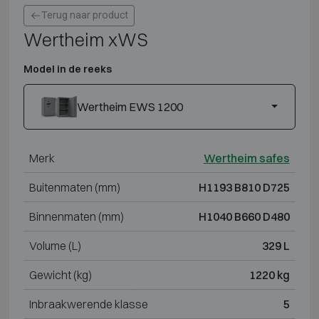
Terug naar product
Wertheim xWS
Model in de reeks
Wertheim EWS 1200
Merk
Wertheim safes
Buitenmaten (mm)
H1193 B810 D725
Binnenmaten (mm)
H1040 B660 D480
Volume (L)
329 L
Gewicht (kg)
1220 kg
Inbraakwerende klasse
5