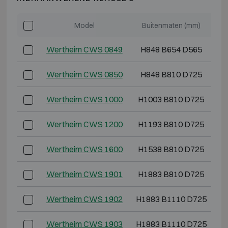
Model
Buitenmaten (mm)
Wertheim CWS 0849
H848 B654 D565
Wertheim CWS 0850
H848 B810 D725
Wertheim CWS 1000
H1003 B810 D725
Wertheim CWS 1200
H1193 B810 D725
H
Wertheim CWS 1600
H1538 B810 D725
H
Wertheim CWS 1901
H1883 B810 D725
H
Wertheim CWS 1902
H1883 B1110 D725
H
Wertheim CWS 1903
H1883 B1110 D725
H