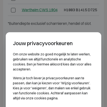
Wertheim CWS 1904
H1883 B1415 D725
H
*Buitendiepte exclusief scharnieren, hendel of slot.
INBRAAKWEREND KLASSE 4
Jouw privacyvoorkeuren
Model
Buitenmaten (mm)
Om onze website zo goed mogelijk te laten werken,
gebruiken we altijd functionele en analytische
Wertheim DWS 0849
H848 B645 D565
cookies. Ben je hiermee akkoord kies dan voor alles
accepteren.
Wertheim DWS 0850
H848 B810 D725
Wens je toch liever je privacyvoorkeuren aan te
Wertheim DWS 1000
H1003 B810 D725
passen, dan kan je kiezen voor 'Wijzig voorkeuren'.
Kies je voor 'weigeren', dan maken we enkel gebruik
van functionele cookies. Achteraf aanpassen kan
Wertheim DWS 1200
H1193 B810 D725
H
altijd via onze cookies pagina.
Wertheim DWS 1600
H1538 B810 D725
H