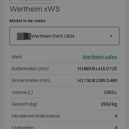
Wertheim xWS
Model in de reeks
Wertheim DWS 1904
Merk
Wertheim safes
Buitenmaten (mm)
H1883 B1415 D725
Binnenmaten (mm)
H1730 B1265 D480
Volume (L)
1050 L
Gewicht (kg)
2550 kg
Inbraakwerende klasse
4
Legborden
3