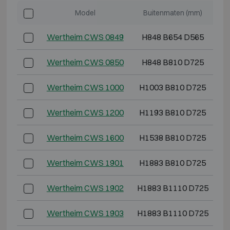
Model
Buitenmaten (mm)
Wertheim CWS 0849
H848 B654 D565
Wertheim CWS 0850
H848 B810 D725
Wertheim CWS 1000
H1003 B810 D725
Wertheim CWS 1200
H1193 B810 D725
H
Wertheim CWS 1600
H1538 B810 D725
H
Wertheim CWS 1901
H1883 B810 D725
H
Wertheim CWS 1902
H1883 B1110 D725
H
Wertheim CWS 1903
H1883 B1110 D725
H