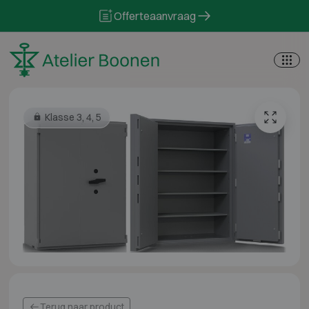
Skip to content
Offerteaanvraag
Klasse 3, 4, 5
Terug naar product