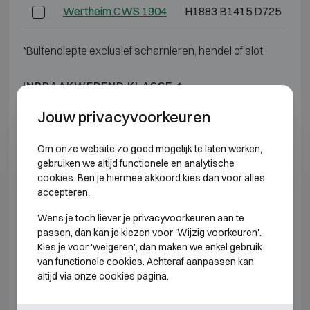
Wertheim CWS 1904
H1883 B1415 D725
H
*Buitendiepte exclusief scharnieren, hendel of slot.
INBRAAKWEREND KLASSE 4
Jouw privacyvoorkeuren
Model
Buitenmaten (mm)
Om onze website zo goed mogelijk te laten werken,
Wertheim DWS 0849
H848 B645 D565
gebruiken we altijd functionele en analytische
cookies. Ben je hiermee akkoord kies dan voor alles
Wertheim DWS 0850
H848 B810 D725
accepteren.
Wens je toch liever je privacyvoorkeuren aan te
Wertheim DWS 1000
H1003 B810 D725
passen, dan kan je kiezen voor 'Wijzig voorkeuren'.
Kies je voor 'weigeren', dan maken we enkel gebruik
Wertheim DWS 1200
H1193 B810 D725
H
van functionele cookies. Achteraf aanpassen kan
altijd via onze cookies pagina.
Wertheim DWS 1600
H1538 B810 D725
H