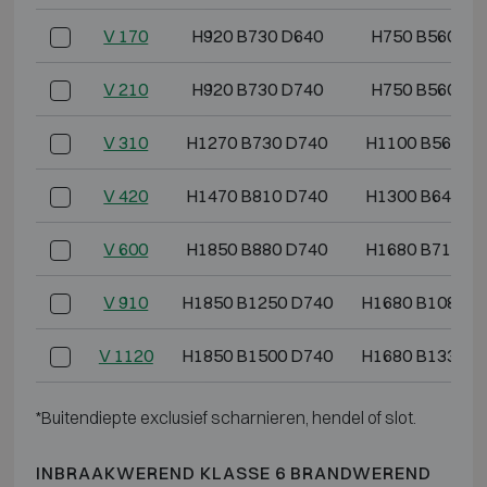
V 170
H920 B730 D640
H750 B560 D4
V 210
H920 B730 D740
H750 B560 D5
V 310
H1270 B730 D740
H1100 B560 D
V 420
H1470 B810 D740
H1300 B640 D
V 600
H1850 B880 D740
H1680 B710 D
V 910
H1850 B1250 D740
H1680 B1080 D
V 1120
H1850 B1500 D740
H1680 B1330 D
*Buitendiepte exclusief scharnieren, hendel of slot.
INBRAAKWEREND KLASSE 6 BRANDWEREND