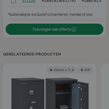
VI 1120
H1850 B1500 D740
H1680 B1330 
*Buitendiepte exclusief scharnieren, hendel of slot.
Toevoegen aan offerte
GERELATEERDE PRODUCTEN
Klasse 4, 5, 6
60P