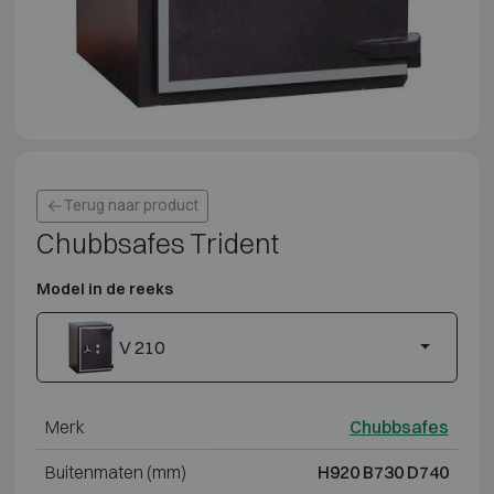
Terug naar product
Chubbsafes Trident
Model in de reeks
V 210
Merk
Chubbsafes
Buitenmaten (mm)
H920 B730 D740