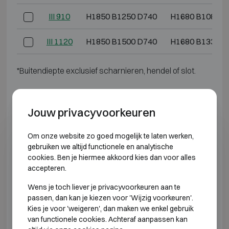
III 910
H1850 B1250 D740
H1680 B1080 D
III 1120
H1850 B1500 D740
H1680 B1330 D
*Buitendiepte exclusief scharnieren, hendel of slot.
INBRAAKWEREND KLASSE 4 BRANDWEREND
60P
Jouw privacyvoorkeuren
Model
Buitenmaten (mm)
Binnenmaten (
Om onze website zo goed mogelijk te laten werken,
gebruiken we altijd functionele en analytische
cookies. Ben je hiermee akkoord kies dan voor alles
IV 110
H790 B730 D560
H620 B560 D
accepteren.
IV 170
H920 B730 D640
H750 B560 D
Wens je toch liever je privacyvoorkeuren aan te
passen, dan kan je kiezen voor 'Wijzig voorkeuren'.
IV 210
H920 B730 D740
H750 B560 D
Kies je voor 'weigeren', dan maken we enkel gebruik
van functionele cookies. Achteraf aanpassen kan