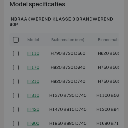
Model specificaties
INBRAAKWEREND KLASSE 3 BRANDWEREND
60P
Model
Buitenmaten (mm)
Binnenmaten (m
III 110
H790 B730 D560
H620 B560 D3
III 170
H920 B730 D640
H750 B560 D4
III 210
H920 B730 D740
H750 B560 D5
III 310
H1270 B730 D740
H1100 B560 D
III 420
H1470 B810 D740
H1300 B640 D
III 600
H1850 B880 D740
H1680 B710 D