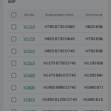
60P
Model
Buitenmaten (mm)
Binnenmaten (
VI 110
H790 B730 D560
H620 B560 D
VI 170
H920 B730 D640
H750 B560 D
VI 210
H920 B730 D740
H750 B560 D
VI 310
H1270 B730 D740
H1100 B560 D
VI 420
H1470 B810 D740
H1300 B640 D
VI 600
H1850 B880 D740
H1680 B710 D
VI 910
H1850 B1250 D740
H1680 B1080 