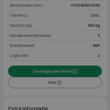
Binnenmaten (mm)
H750 B560 D500
Volume (L)
210 L
Gewicht (kg)
825 kg
Inbraakwerende klasse
5
Brandwerend
60P
Legborden
2
Toevoegen aan offerte
Print
Extra informatie