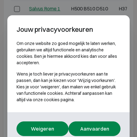
Salvus Rome 1
H500 B510 D510
H373 B
Salvus Rome 2
H610 B680 D510
H483 B
Jouw privacyvoorkeuren
Salvus Rome 3
H670 B510 D510
H544 B
Om onze website zo goed mogelijk te laten werken,
gebruiken we altijd functionele en analytische
Salvus Rome 4
H810 B680 D510
H683 B
cookies. Ben je hiermee akkoord kies dan voor alles
accepteren.
Salvus Rome 5
H990 B510 D510
H863 B
Wens je toch liever je privacyvoorkeuren aan te
passen, dan kan je kiezen voor 'Wijzig voorkeuren'.
Salvus Rome 6
H1010 B680 D510
H883 B
Kies je voor 'weigeren', dan maken we enkel gebruik
van functionele cookies. Achteraf aanpassen kan
Salvus Rome 7
H1200 B850 D660
H1053 B
altijd via onze cookies pagina.
Salvus Rome 8
H1320 B680 D510
H1193 B
Salvus Rome 9
H1320 B850 D510
H1173 B
Weigeren
Aanvaarden