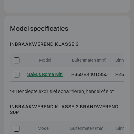
Model specificaties
INBRAAKWEREND KLASSE 3
Model
Buitenmaten (mm)
Binnenma
Salvus Rome Mini
H350 B440 D350
H250 B3
*Buitendiepte exclusief scharnieren, hendel of slot.
INBRAAKWEREND KLASSE 3 BRANDWEREND
30P
Model
Buitenmaten (mm)
Binnenm