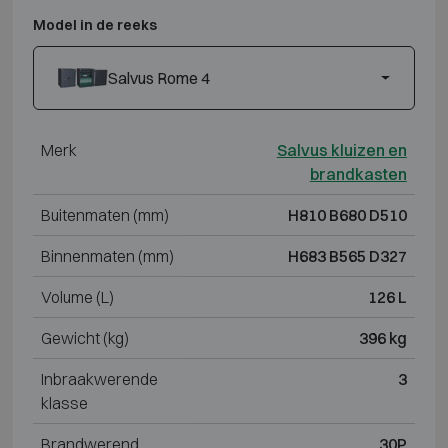
Model in de reeks
Salvus Rome 4
Merk
Salvus kluizen en
brandkasten
Buitenmaten (mm)
H810 B680 D510
Binnenmaten (mm)
H683 B565 D327
Volume (L)
126 L
Gewicht (kg)
396 kg
Inbraakwerende
3
klasse
Brandwerend
30P