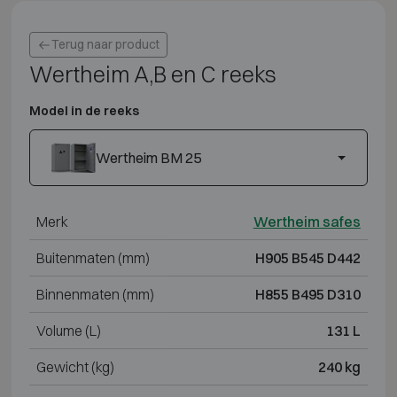
Terug naar product
Wertheim A,B en C reeks
Model in de reeks
Wertheim BM 25
Merk
Wertheim safes
Buitenmaten (mm)
H905 B545 D442
Binnenmaten (mm)
H855 B495 D310
Volume (L)
131 L
Gewicht (kg)
240 kg