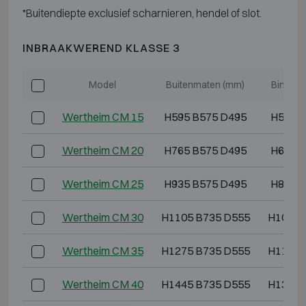
*Buitendiepte exclusief scharnieren, hendel of slot.
INBRAAKWEREND KLASSE 3
Model
Buitenmaten (mm)
Binnen
Wertheim CM 15
H595 B575 D495
H515 
Wertheim CM 20
H765 B575 D495
H685 
Wertheim CM 25
H935 B575 D495
H855 
Wertheim CM 30
H1105 B735 D555
H1025 
Wertheim CM 35
H1275 B735 D555
H1195 
Wertheim CM 40
H1445 B735 D555
H1365 