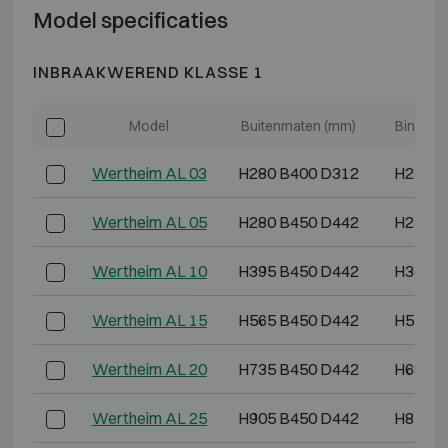
Model specificaties
INBRAAKWEREND KLASSE 1
Model
Buitenmaten (mm)
Binnenm
Wertheim AL 03
H280 B400 D312
H230 B
Wertheim AL 05
H280 B450 D442
H230 B
Wertheim AL 10
H395 B450 D442
H345 B
Wertheim AL 15
H565 B450 D442
H515 B
Wertheim AL 20
H735 B450 D442
H685 B
Wertheim AL 25
H905 B450 D442
H855 B