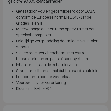
geld of € 90 000 kostbaarheden
Getest door VdS en gecertificeerd door ECB.S
conform de Europese norm EN 1143-1 in de
Grades I, II en III
Meerwandige deur en romp opgevuld met een
speciaal composiet
Driezijdige vergrendeling doormiddel van stalen
schoten
Slot en regelwerk beschermt met extra
bepantseringen en passief sper systeem
Inhaakprofiel aan de scharnierzijde
Standaard uitgerust met dubbelbaard sleutelslot
Legborden in hoogte verstelbaar
Voorbereid voor verankering
Kleur: grijs RAL 7037