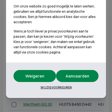
Wertheim AN 40
H1415 B545 D442
H1365 
Om onze website zo goed mogelijk te laten werken,
gebruiken we altijd functionele en analytische
cookies. Ben je hiermee akkoord kies dan voor alles
*Buitendiepte exclusief scharnieren, hendel of slot.
accepteren.
INBRAAKWEREND KLASSE 2
Wens je toch liever je privacyvoorkeuren aan te
passen, dan kan je kiezen voor 'Wijzig voorkeuren'.
Kies je voor 'weigeren', dan maken we enkel gebruik
Model
Buitenmaten (mm)
Binnen
van functionele cookies. Achteraf aanpassen kan
altijd via onze cookies pagina.
Wertheim BG 10
H395 B450 D442
H345 
Wertheim BG 15
H565 B450 D442
H515 
Weigeren
Aanvaarden
Wertheim BG 20
H735 B450 D442
H685 
WIJZIG VOORKEUREN
Wertheim BG 25
H905 B450 D442
H855 
Wertheim BG 30
H1075 B450 D442
H1025 