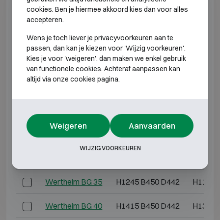
cookies. Ben je hiermee akkoord kies dan voor alles
INBRAAKWEREND KLASSE 2
accepteren.
Wens je toch liever je privacyvoorkeuren aan te
Model
Buitenmaten (mm)
Binnen
passen, dan kan je kiezen voor 'Wijzig voorkeuren'.
Kies je voor 'weigeren', dan maken we enkel gebruik
Wertheim BG 10
H395 B450 D442
H345 
van functionele cookies. Achteraf aanpassen kan
altijd via onze cookies pagina.
Wertheim BG 15
H565 B450 D442
H515 
Wertheim BG 20
H735 B450 D442
H685 
Weigeren
Aanvaarden
Wertheim BG 25
H905 B450 D442
H855 
WIJZIG VOORKEUREN
Wertheim BG 30
H1075 B450 D442
H1025 
Wertheim BG 35
H1245 B450 D442
H1195 
Wertheim BG 40
H1415 B450 D442
H1365 