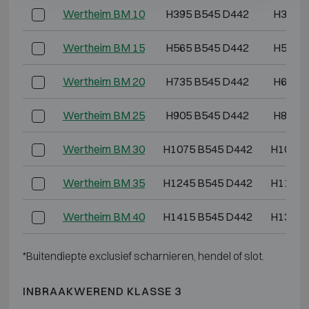
Wertheim BM 10
H395 B545 D442
H345 
Wertheim BM 15
H565 B545 D442
H515 
Wertheim BM 20
H735 B545 D442
H685 
Wertheim BM 25
H905 B545 D442
H855 
Wertheim BM 30
H1075 B545 D442
H1025 
Wertheim BM 35
H1245 B545 D442
H1195 
Wertheim BM 40
H1415 B545 D442
H1365 
*Buitendiepte exclusief scharnieren, hendel of slot.
INBRAAKWEREND KLASSE 3