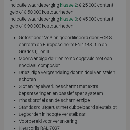
Indicatie waardeberging
klasse 2
: € 25 000 contant
geld of € 50 000 kostbaarheden
Indicatie waardeberging
klasse 3
: € 45 000 contant
geld of € 90 000 kostbaarheden
Getest door VdS en gecertificeerd door ECB.S
conform de Europese norm EN 1143-1 in de
Grades I, II en III
Meerwandige deur en romp opgevuld met een
speciaal composiet
Driezijdige vergrendeling doormiddel van stalen
schoten
Slot en regelwerk beschermt met extra
bepantseringen en passief sper systeem
Inhaakprofiel aan de scharnierzijde
Standaard uitgerust met dubbelbaard sleutelslot
Legborden in hoogte verstelbaar
Voorbereid voor verankering
Kleur: grijs RAL 7037