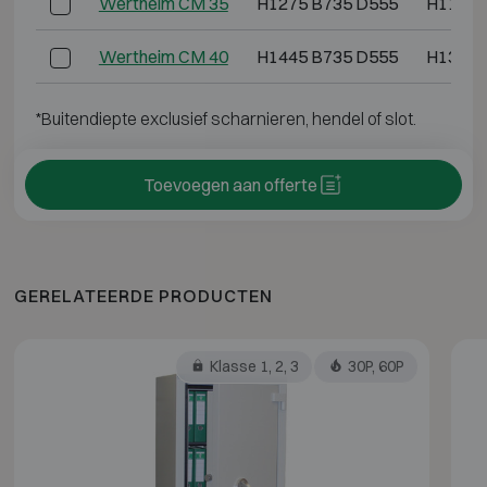
Wertheim CM 35
H1275 B735 D555
H1195 
Wertheim CM 40
H1445 B735 D555
H1365 
*Buitendiepte exclusief scharnieren, hendel of slot.
Toevoegen aan offerte
GERELATEERDE PRODUCTEN
Klasse 1, 2, 3
30P, 60P