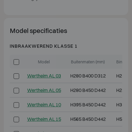
Model specificaties
INBRAAKWEREND KLASSE 1
Model
Buitenmaten (mm)
Binnenm
Wertheim AL 03
H280 B400 D312
H230 B
Wertheim AL 05
H280 B450 D442
H230 B
Wertheim AL 10
H395 B450 D442
H345 B
Wertheim AL 15
H565 B450 D442
H515 B