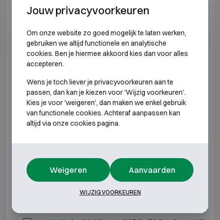
Jouw privacyvoorkeuren
Wertheim AN 35
H1245 B545 D442
H1195 
Om onze website zo goed mogelijk te laten werken,
gebruiken we altijd functionele en analytische
Wertheim AN 40
H1415 B545 D442
H1365 
cookies. Ben je hiermee akkoord kies dan voor alles
accepteren.
*Buitendiepte exclusief scharnieren, hendel of slot.
Wens je toch liever je privacyvoorkeuren aan te
passen, dan kan je kiezen voor 'Wijzig voorkeuren'.
INBRAAKWEREND KLASSE 2
Kies je voor 'weigeren', dan maken we enkel gebruik
van functionele cookies. Achteraf aanpassen kan
altijd via onze cookies pagina.
Model
Buitenmaten (mm)
Binnen
Wertheim BG 10
H395 B450 D442
H345 
Weigeren
Aanvaarden
Wertheim BG 15
H565 B450 D442
H515 
WIJZIG VOORKEUREN
Wertheim BG 20
H735 B450 D442
H685 