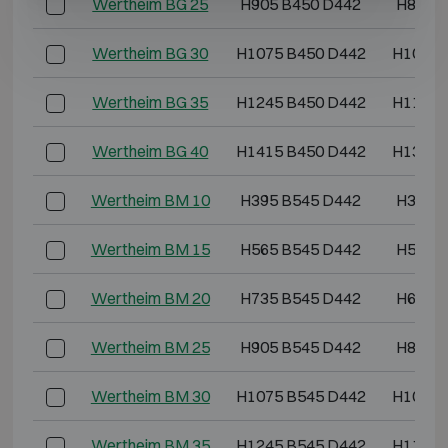
Wertheim BG 25
H905 B450 D442
H855 
Wertheim BG 30
H1075 B450 D442
H1025 
Wertheim BG 35
H1245 B450 D442
H1195 
Wertheim BG 40
H1415 B450 D442
H1365 
Wertheim BM 10
H395 B545 D442
H345 
Wertheim BM 15
H565 B545 D442
H515 
Wertheim BM 20
H735 B545 D442
H685 
Wertheim BM 25
H905 B545 D442
H855 
Wertheim BM 30
H1075 B545 D442
H1025 
Wertheim BM 35
H1245 B545 D442
H1195 