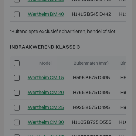
Wertheim BM 40
H1415 B545 D442
H1365 
*Buitendiepte exclusief scharnieren, hendel of slot.
INBRAAKWEREND KLASSE 3
Model
Buitenmaten (mm)
Binnen
Wertheim CM 15
H595 B575 D495
H515 
Wertheim CM 20
H765 B575 D495
H685 
Wertheim CM 25
H935 B575 D495
H855 
Wertheim CM 30
H1105 B735 D555
H1025 