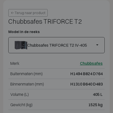
Terug naar product
Chubbsafes TRIFORCE T2
Model in de reeks
Chubbsafes TRIFORCE T2 IV-405
Merk
Chubbsafes
Buitenmaten (mm)
H1494 B824 D764
Binnenmaten (mm)
H1310 B640 D483
Volume (L)
405 L
Gewicht (kg)
1525 kg