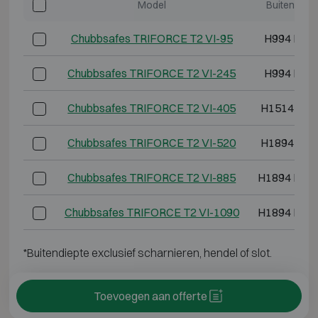
Model
Buitenmate
Chubbsafes TRIFORCE T2 VI-95
H994 B59
Chubbsafes TRIFORCE T2 VI-245
H994 B84
Chubbsafes TRIFORCE T2 VI-405
H1514 B84
Chubbsafes TRIFORCE T2 VI-520
H1894 B84
Chubbsafes TRIFORCE T2 VI-885
H1894 B12
Chubbsafes TRIFORCE T2 VI-1090
H1894 B15
*Buitendiepte exclusief scharnieren, hendel of slot.
Toevoegen aan offerte