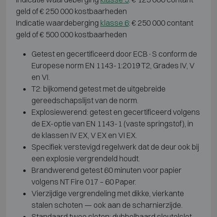
geld of € 250 000 kostbaarheden
Indicatie waardeberging
klasse 6
: € 250 000 contant
geld of € 500 000 kostbaarheden
Getest en gecertificeerd door ECB·S conform de
Europese norm EN 1143-1:2019 T2, Grades IV, V
en VI.
T2: bijkomend getest met de uitgebreide
gereedschapslijst van de norm.
Explosiewerend: getest en gecertificeerd volgens
de EX-optie van EN 1143-1 (vaste springstof), in
de klassen IV EX, V EX en VI EX.
Specifiek verstevigd regelwerk dat de deur ook bij
een explosie vergrendeld houdt.
Brandwerend getest 60 minuten voor papier
volgens NT Fire 017 – 60 Paper.
Vierzijdige vergrendeling met dikke, vierkante
stalen schoten — ook aan de scharnierzijde.
Standaard twee sloten: dubbelbaard sleutelslot