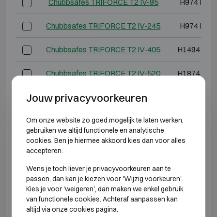
Chubbsafes TRIFORCE T2 IV-95
H974 B57
Chubbsafes TRIFORCE T2 IV-245
H974 B82
Chubbsafes TRIFORCE T2 IV-405
H1494 B82
Chubbsafes TRIFORCE T2 IV-520
H1874 B82
Jouw privacyvoorkeuren
Chubbsafes TRIFORCE T2 IV-885
H1874 B12
Om onze website zo goed mogelijk te laten werken,
Chubbsafes TRIFORCE T2 IV-1090
H1874 B15
gebruiken we altijd functionele en analytische
cookies. Ben je hiermee akkoord kies dan voor alles
*Buitendiepte exclusief scharnieren, hendel of slot.
accepteren.
Wens je toch liever je privacyvoorkeuren aan te
INBRAAKWEREND KLASSE 5 BRANDWEREND
passen, dan kan je kiezen voor 'Wijzig voorkeuren'.
60P
Kies je voor 'weigeren', dan maken we enkel gebruik
van functionele cookies. Achteraf aanpassen kan
Model
Buitenmate
altijd via onze cookies pagina.