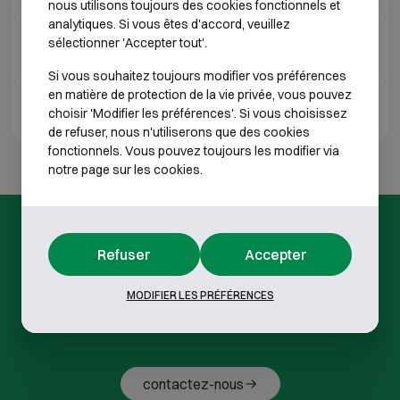
nous utilisons toujours des cookies fonctionnels et
analytiques. Si vous êtes d'accord, veuillez
Pouvez-vous réparer ou remplacer la serrure
02
sélectionner 'Accepter tout'.
sur place ?
Si vous souhaitez toujours modifier vos préférences
en matière de protection de la vie privée, vous pouvez
Quand un coffre-fort n’est-il plus réparable ?
03
choisir 'Modifier les préférences'. Si vous choisissez
de refuser, nous n'utiliserons que des cookies
fonctionnels. Vous pouvez toujours les modifier via
notre page sur les cookies.
QUESTIONS FRÉQUEMMENT POSÉES
Refuser
Accepter
Vous ne trouvez pas ce que vous
MODIFIER LES PRÉFÉRENCES
cherchez ?
contactez-nous