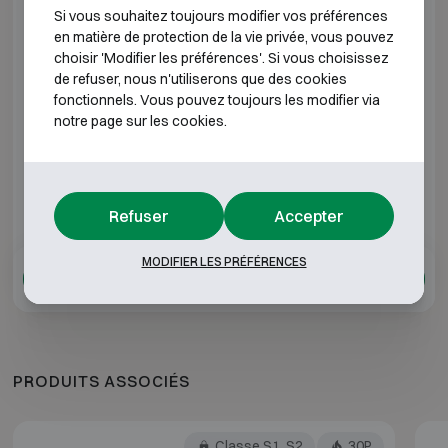
Si vous souhaitez toujours modifier vos préférences
en matière de protection de la vie privée, vous pouvez
Dera 1100
H1950 L950 P550
H1
choisir 'Modifier les préférences'. Si vous choisissez
de refuser, nous n'utiliserons que des cookies
Dera 1200
H1350 L950 P550
H1
fonctionnels. Vous pouvez toujours les modifier via
notre page sur les cookies.
Dera 1400
H1950 L1260 P550
H18
*Profondeur extérieure hors charnières, poignée ou
Refuser
Accepter
serrure.
MODIFIER LES PRÉFÉRENCES
Ajouter à l'offre
PRODUITS ASSOCIÉS
Classe S1, S2
30P