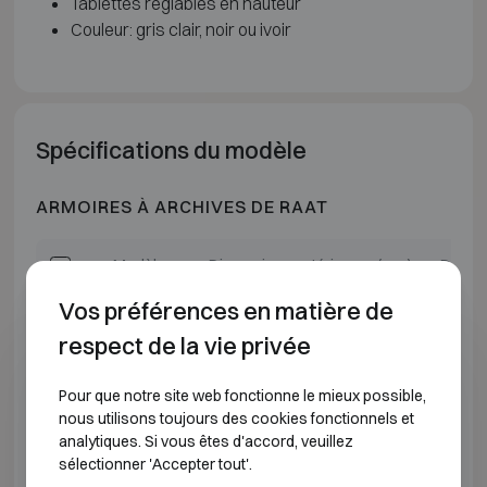
Tablettes réglables en hauteur
Couleur: gris clair, noir ou ivoir
Spécifications du modèle
ARMOIRES À ARCHIVES DE RAAT
Modèle
Dimensions extérieures (mm)
Dimens
Vos préférences en matière de
Dera 800
H740 L540 P550
H6
respect de la vie privée
Dera 900
H1200 L670 P550
H1
Pour que notre site web fonctionne le mieux possible,
nous utilisons toujours des cookies fonctionnels et
Dera 1000
H1570 L670 P550
H1
analytiques. Si vous êtes d'accord, veuillez
sélectionner 'Accepter tout'.
Dera 1040
H1950 L670 P550
H1