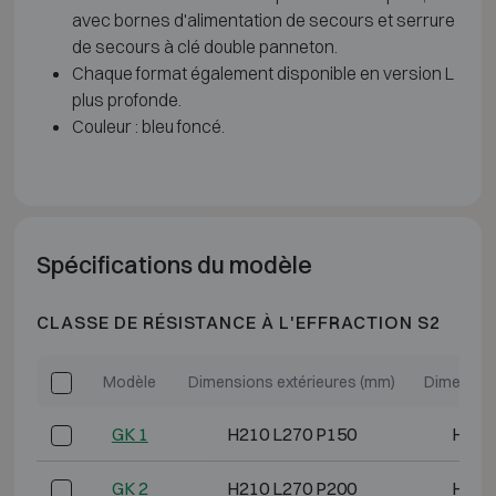
avec bornes d'alimentation de secours et serrure
de secours à clé double panneton.
Chaque format également disponible en version L
plus profonde.
Couleur : bleu foncé.
Spécifications du modèle
CLASSE DE RÉSISTANCE À L'EFFRACTION S2
Modèle
Dimensions extérieures (mm)
Dimension
GK 1
H210 L270 P150
H190
GK 2
H210 L270 P200
H190