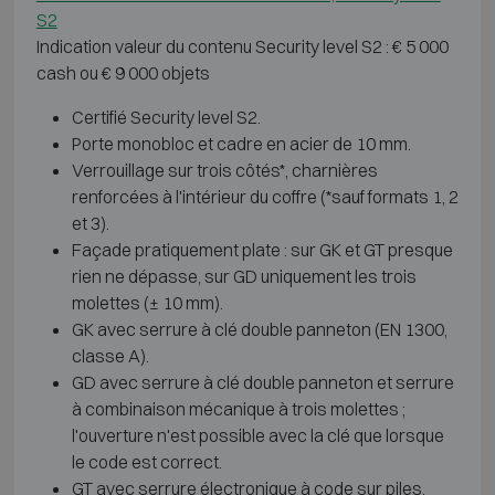
S2
Indication valeur du contenu Security level S2 : € 5 000
cash ou € 9 000 objets
Certifié Security level S2.
Porte monobloc et cadre en acier de 10 mm.
Verrouillage sur trois côtés*, charnières
renforcées à l'intérieur du coffre (*sauf formats 1, 2
et 3).
Façade pratiquement plate : sur GK et GT presque
rien ne dépasse, sur GD uniquement les trois
molettes (± 10 mm).
GK avec serrure à clé double panneton (EN 1300,
classe A).
GD avec serrure à clé double panneton et serrure
à combinaison mécanique à trois molettes ;
l'ouverture n'est possible avec la clé que lorsque
le code est correct.
GT avec serrure électronique à code sur piles,