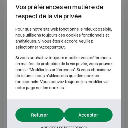
Vos préférences en matière de
GK 7L
H480 L420 P360
H460
respect de la vie privée
GD 3B
H210 L340 P150
H185
Pour que notre site web fonctionne le mieux possible,
nous utilisons toujours des cookies fonctionnels et
GD 3
H210 L340 P200
H185
analytiques. Si vous êtes d'accord, veuillez
sélectionner 'Accepter tout'.
GD 4
H270 L390 P200
H245
Si vous souhaitez toujours modifier vos préférences
en matière de protection de la vie privée, vous pouvez
GD 4L
H270 L390 P240
H250
choisir 'Modifier les préférences'. Si vous choisissez
de refuser, nous n'utiliserons que des cookies
GD 5
H340 L460 P200
H315
fonctionnels. Vous pouvez toujours les modifier via
notre page sur les cookies.
GD 5L
H340 L460 P240
H320
GD 6
H420 L480 P230
H395
Refuser
Accepter
GD 6L
H420 L480 P280
H400
MODIFIER LES PRÉFÉRENCES