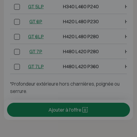
GT 5LP
H340 L460 P240
H320
GT 6P
H420 L480 P230
H395
GT 6LP
H420 L480 P280
H400
GT 7P
H480 L420 P280
H455
GT 7LP
H480 L420 P360
H460
*Profondeur extérieure hors charnières, poignée ou
serrure.
Ajouter à l'offre