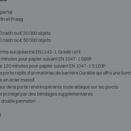
pertal
lin et Praag
00 cash ou € 20 000 objets
00 cash ou € 50 000 objets
norme européenne EN1143-1, Grade I et II
0 minutes pour papier suivant EN 1047-1 S60P
uge 120 minutes pour papier suivant EN 1047-1 S120P
 porte replis d'un matériau de barrière Duralite qui offre une bonne
es en acier massif
r de la porte rend inopérante toute attaque sur les pivots.
nt protégé par des blindages supplémentaires
f double panneton
.