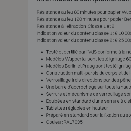
Résistance au feu 60 minutes pour papier Wup
Résistance au feu 120 minutes pour papier Ber
Résistance à l'effraction Classe 1 et 2
Indication valeur du contenu classe 1 : € 10 0
Indication valeur du contenu classe 2 : € 25 0
Testé et certifié par l'VdS conforme à la 
Modèles Wuppertal sont testé ignifuge 6
Modèles Berlin et Praag sont testé ignif
Construction multi-parois du corps et de la
Verrouillage trois directions par des pên
Une barre d'accrochage sur toute la hauteu
Serrure et mécanisme de verrouillage so
Equipées en standard d'une serrure à cle
Tablettes réglables en hauteur
Préparé en standard pour la fixation au sol
Couleur: RAL7035