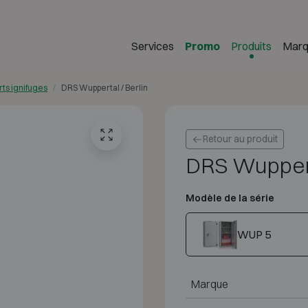
Services
Promo
Produits
Marq
rts ignifuges
DRS Wuppertal / Berlin
Retour au produit
DRS Wuppert
Modèle de la série
WUP 5
Marque