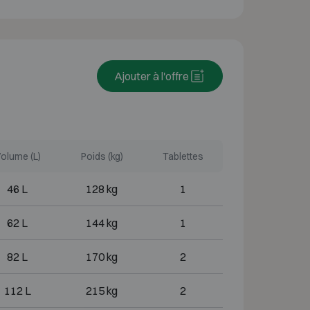
Ajouter à l'offre
olume (L)
Poids (kg)
Tablettes
46 L
128 kg
1
62 L
144 kg
1
82 L
170 kg
2
112 L
215 kg
2