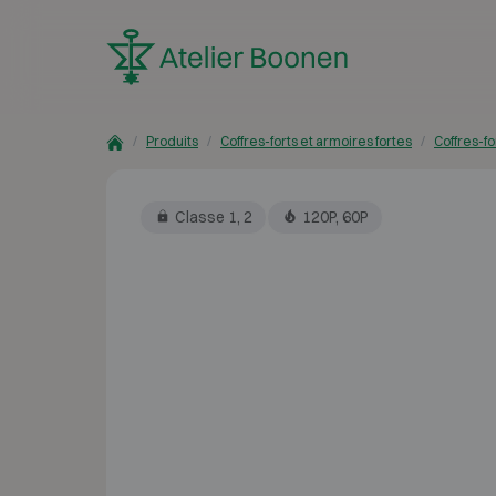
Skip to content
Produits
Coffres-forts et armoires fortes
Coffres-fo
Classe 1, 2
120P, 60P