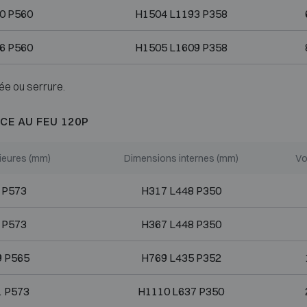
0 P560
H1504 L1193 P358
6 P560
H1505 L1609 P358
ée ou serrure.
CE AU FEU 120P
ieures (mm)
Dimensions internes (mm)
Vo
 P573
H317 L448 P350
 P573
H367 L448 P350
9 P565
H769 L435 P352
1 P573
H1110 L637 P350