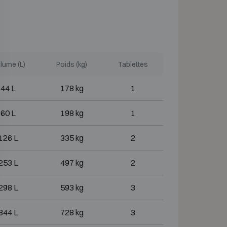
lume (L)
Poids (kg)
Tablettes
44 L
178 kg
1
60 L
198 kg
1
126 L
335 kg
2
253 L
497 kg
2
298 L
593 kg
3
344 L
728 kg
3