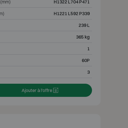
 (mm)
H1322 L704 P471
m)
H1221 L592 P339
239 L
365 kg
1
60P
3
Ajouter à l'offre