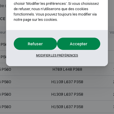
choisir 'Modifier les préférences'. Si vous choisissez
ée ou serrure.
de refuser, nous n'utiliserons que des cookies
fonctionnels. Vous pouvez toujours les modifier via
CE AU FEU 120P
notre page sur les cookies.
ieures (mm)
Dimensions internes (mm)
Vo
Refuser
Accepter
 P560
H273 L448 P358
MODIFIER LES PRÉFÉRENCES
 P560
H374 L448 P358
5 P560
H769 L448 P368
4 P560
H1109 L637 P358
4 P560
H1309 L637 P358
4 P560
H1509 L637 P358