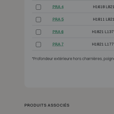
PRA 4
H1618 L82
PRA 5
H1811 L82
PRA 6
H1821 L137
PRA 7
H1821 L177
*Profondeur extérieure hors charnières, poign
PRODUITS ASSOCIÉS