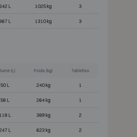
642 L
1025 kg
3
867 L
1310 kg
3
lume (L)
Poids (kg)
Tablettes
50 L
240 kg
1
58 L
264 kg
1
118 L
389 kg
2
247 L
623 kg
2