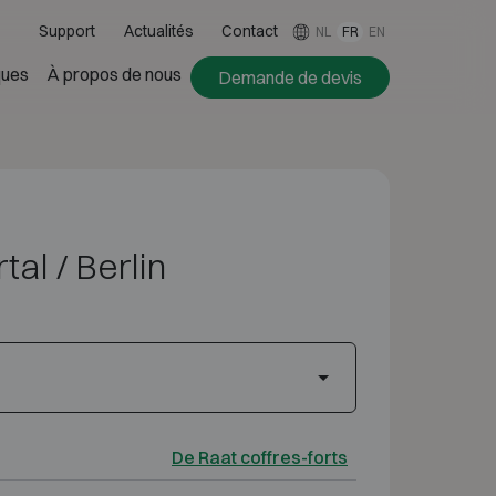
Support
Actualités
Contact
NL
FR
EN
ues
À propos de nous
Demande de devis
al / Berlin
De Raat coffres-forts