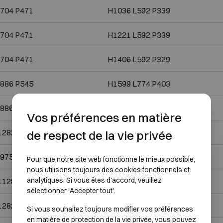
704 P471
H1036 L592 P339
704 P471
H1221 L592 P339
704 P471
H1406 L592 P329
886 P545
H1599 L774 P403
886 P545
H1783 L774 P403
Vos préférences en matière
1282 P559
H1783 L1170 P393
de respect de la vie privée
975 P696
H1783 L863 P530
Pour que notre site web fonctionne le mieux possible,
nous utilisons toujours des cookies fonctionnels et
analytiques. Si vous êtes d'accord, veuillez
1128 P696
H1783 L1060 P530
sélectionner 'Accepter tout'.
1282 P696
H1783 L1170 P530
Si vous souhaitez toujours modifier vos préférences
en matière de protection de la vie privée, vous pouvez