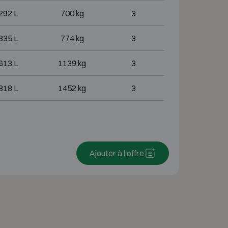
292 L
700 kg
3
335 L
774 kg
3
613 L
1139 kg
3
818 L
1452 kg
3
Ajouter à l'offre