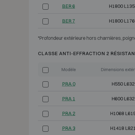
BER 6
H1800 L135
BER 7
H1800 L176
*Profondeur extérieure hors charnières, poign
CLASSE ANTI-EFFRACTION 2 RÉSISTAN
Modèle
Dimensions extér
PRA 0
H550 L632
PRA 1
H600 L632
PRA 2
H1068 L61
PRA 3
H1418 L82