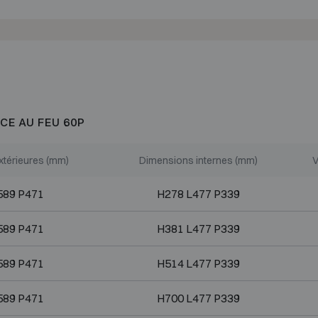
CE AU FEU 60P
xtérieures (mm)
Dimensions internes (mm)
V
589 P471
H278 L477 P339
589 P471
H381 L477 P339
589 P471
H514 L477 P339
589 P471
H700 L477 P339