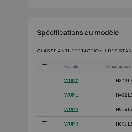
Spécifications du modèle
CLASSE ANTI-EFFRACTION 1 RÉSISTAN
Modèle
Dimensions e
WUP 0
H379 L
WUP 1
H482 L
WUP 2
H615 L
WUP 3
H801 L