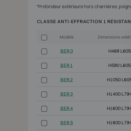
*Profondeur extérieure hors charnières, poign
CLASSE ANTI-EFFRACTION 1 RÉSISTAN
Modèle
Dimensions extér
BER 0
H489 L605
BER 1
H590 L605
BER 2
H1050 L60
BER 3
H1400 L79
BER 4
H1600 L79
BER 5
H1800 L79