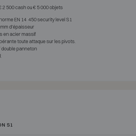
 € 2 500 cash ou € 5 000 objets
a norme EN 14 450 security level S1
 3mm d'épaisseur
es en acier massif
érante toute attaque sur les pivots.
f double panneton
.
ON S1