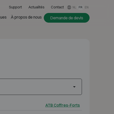
Support
Actualités
Contact
NL
FR
EN
ues
À propos de nous
Demande de devis
ATB Coffres-Forts