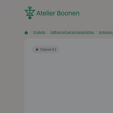
Skip to content
Produits
Coffres-forts et armoires fortes
Armoires 
Classe S1