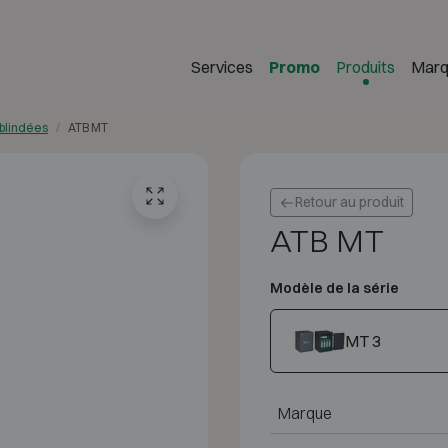
Services
Promo
Produits
Marq
blindées
ATB MT
Retour au produit
ATB MT
Modèle de la série
MT 3
Marque