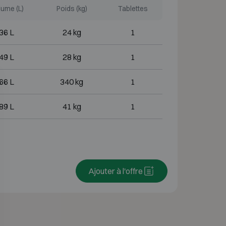
ume (L)
Poids (kg)
Tablettes
36 L
24 kg
1
49 L
28 kg
1
66 L
340 kg
1
89 L
41 kg
1
Ajouter à l'offre