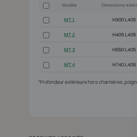
Modèle
Dimensions extér
MT 1
H300 L405
MT 2
H405 L405
MT 3
H550 L405
MT 4
H740 L405
*Profondeur extérieure hors charnières, poign