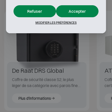
Refuser
Accepter
Classe S2
MODIFIER LES PRÉFÉRENCES
De Raat DRS Global
AT
Coffre de sécurité classe S2, le plus
Coff
léger de sa catégorie avec parois fines
cert
pour plus de volume intérieur.
en 7
Plus d'informations