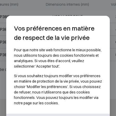
ieures (mm)
Dimensions internes (mm)
Vol
 P385
H294 L387 P315
Vos préférences en matière
 P385
H399 L387 P315
de respect de la vie privée
 P385
H544 L387 P315
Pour que notre site web fonctionne le mieux possible,
 P385
H734 L387 P315
nous utilisons toujours des cookies fonctionnels et
analytiques. Si vous êtes d'accord, veuillez
sélectionner 'Accepter tout'.
ée ou serrure.
Si vous souhaitez toujours modifier vos préférences
en matière de protection de la vie privée, vous pouvez
choisir 'Modifier les préférences'. Si vous choisissez
de refuser, nous n'utiliserons que des cookies
fonctionnels. Vous pouvez toujours les modifier via
notre page sur les cookies.