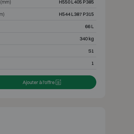
 (mm)
H550 L405 P385
m)
H544 L387 P315
66 L
340 kg
S1
1
Ajouter à l'offre