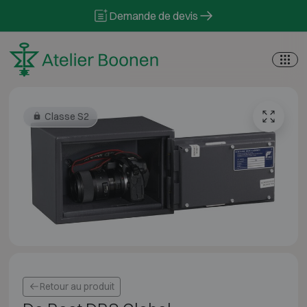
Skip to content
Demande de devis
Classe S2
Retour au produit