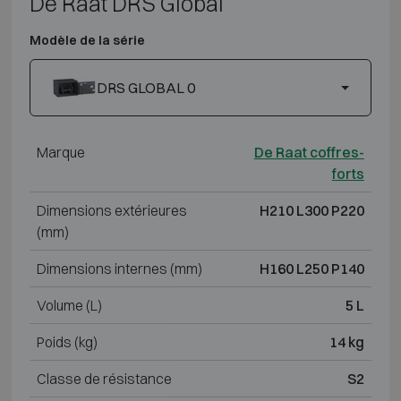
De Raat DRS Global
Modèle de la série
DRS GLOBAL 0
Marque
De Raat coffres-
forts
Dimensions extérieures
H210 L300 P220
(mm)
Dimensions internes (mm)
H160 L250 P140
Volume (L)
5 L
Poids (kg)
14 kg
Classe de résistance
S2