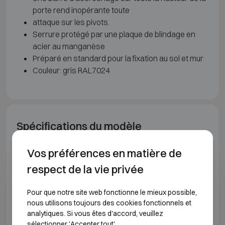
porte rend inopérante toute
attaque sur les pivots.
Serrure protégé par une plaque de blindage en
acier au manganèse
Préparé en standard pour la fixation au sol et mur
Couleur: gris RAL7024
Spécifications du modèle
Vos préférences en matière de
CLASSE DE RÉSISTANCE À L'EFFRACTION S2
respect de la vie privée
Modèle
Dimensions extérieures (mm)
D
Pour que notre site web fonctionne le mieux possible,
DRS GLOBAL 0
H210 L300 P220
nous utilisons toujours des cookies fonctionnels et
analytiques. Si vous êtes d'accord, veuillez
sélectionner 'Accepter tout'.