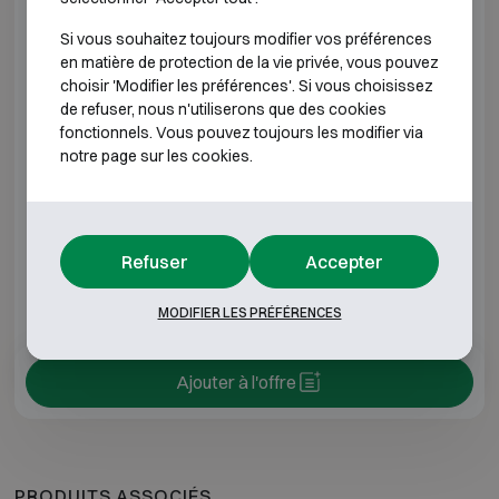
DRS GLOBAL 1
H260 L300 P220
Si vous souhaitez toujours modifier vos préférences
DRS GLOBAL 2
H290 L400 P375
en matière de protection de la vie privée, vous pouvez
choisir 'Modifier les préférences'. Si vous choisissez
de refuser, nous n'utiliserons que des cookies
DRS GLOBAL 3
H400 L420 P375
fonctionnels. Vous pouvez toujours les modifier via
notre page sur les cookies.
DRS GLOBAL 4
H625 L435 P375
DRS GLOBAL 5
H825 L500 P450
Refuser
Accepter
*Profondeur extérieure hors charnières, poignée ou
serrure.
MODIFIER LES PRÉFÉRENCES
Ajouter à l'offre
PRODUITS ASSOCIÉS