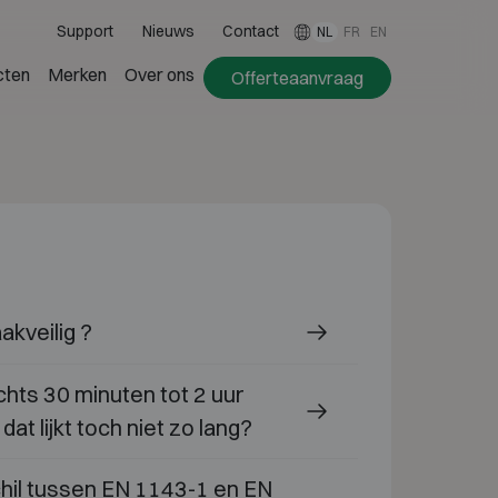
Support
Nieuws
Contact
NL
FR
EN
cten
Merken
Over ons
Offerteaanvraag
aakveilig ?
echts 30 minuten tot 2 uur
at lijkt toch niet zo lang?
chil tussen EN 1143-1 en EN