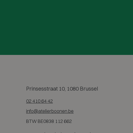
Prinsesstraat 10, 1080 Brussel
02 410 64 42
info@atelierboonen.be
BTW BE0838 112 662