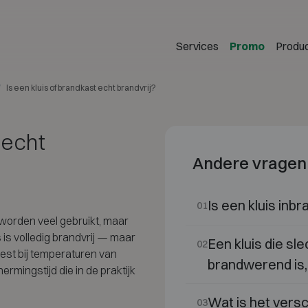
Services
Promo
Produ
Is een kluis of brandkast echt brandvrij?
 echt
Andere vragen
Is een kluis inbr
01
" worden veel gebruikt, maar
 is volledig brandvrij — maar
Een kluis die sl
02
est bij temperaturen van
brandwerend is, d
mingstijd die in de praktijk
Wat is het vers
03