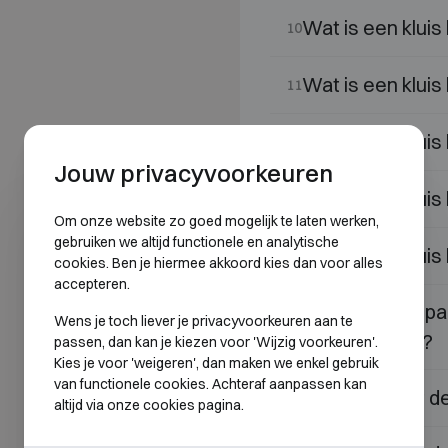
Wat is een kluis
10
Wat is een kluis
11
Wat is een kluis
12
Jouw privacyvoorkeuren
Wat is een kluis
13
Om onze website zo goed mogelijk te laten werken,
gebruiken we altijd functionele en analytische
Wat is een kluis
14
cookies. Ben je hiermee akkoord kies dan voor alles
accepteren.
Wat is een gepan
15
Wens je toch liever je privacyvoorkeuren aan te
level S1 of S2?
passen, dan kan je kiezen voor 'Wijzig voorkeuren'.
Kies je voor 'weigeren', dan maken we enkel gebruik
van functionele cookies. Achteraf aanpassen kan
Wat betekent de 
16
altijd via onze cookies pagina.