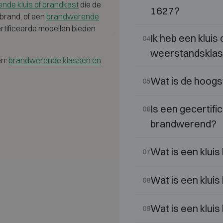
nde kluis of brandkast
die de
1627?
brand, of een
brandwerende
rtificeerde modellen bieden
Ik heb een kluis
04
weerstandsklas
en:
brandwerende klassen en
Wat is de hoogs
05
Is een gecertifi
06
brandwerend?
Wat is een kluis
07
Wat is een kluis
08
Wat is een kluis
09