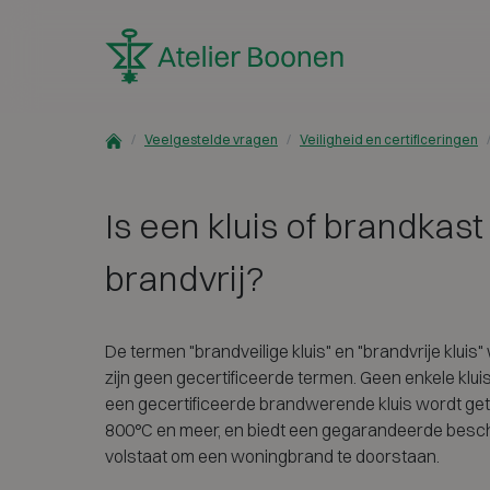
Skip to content
Veelgestelde vragen
Veiligheid en certificeringen
Is een kluis of brandkast
brandvrij?
De termen "brandveilige kluis" en "brandvrije kluis
zijn geen gecertificeerde termen. Geen enkele kluis
een gecertificeerde brandwerende kluis wordt get
800°C en meer, en biedt een gegarandeerde bescher
volstaat om een woningbrand te doorstaan.