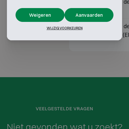
Wat betekent de 
17
(EN 1143-1)?
Weigeren
Aanvaarden
Wat betekent de 
18
WIJZIG VOORKEUREN
of kluiskamer (
VEELGESTELDE VRAGEN
Niet gevonden wat u zoekt?