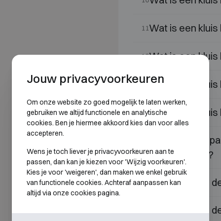
10
Wat is een kluis
11
Wat is een kluis
12
Jouw privacyvoorkeuren
Wat is een kluis
13
Om onze website zo goed mogelijk te laten werken,
Wat is een kluis
gebruiken we altijd functionele en analytische
14
cookies. Ben je hiermee akkoord kies dan voor alles
accepteren.
Wat is een gepan
15
Wens je toch liever je privacyvoorkeuren aan te
level S1 of S2?
passen, dan kan je kiezen voor 'Wijzig voorkeuren'.
Kies je voor 'weigeren', dan maken we enkel gebruik
Wat betekent de 
van functionele cookies. Achteraf aanpassen kan
16
altijd via onze cookies pagina.
Wat betekent de 
17