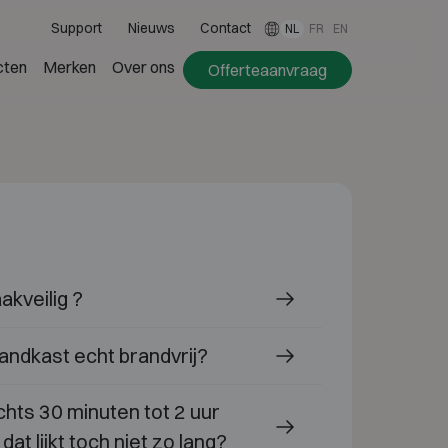
Support
Nieuws
Contact
NL
FR
EN
cten
Merken
Over ons
Offerteaanvraag
aakveilig ?
brandkast echt brandvrij?
echts 30 minuten tot 2 uur
at lijkt toch niet zo lang?