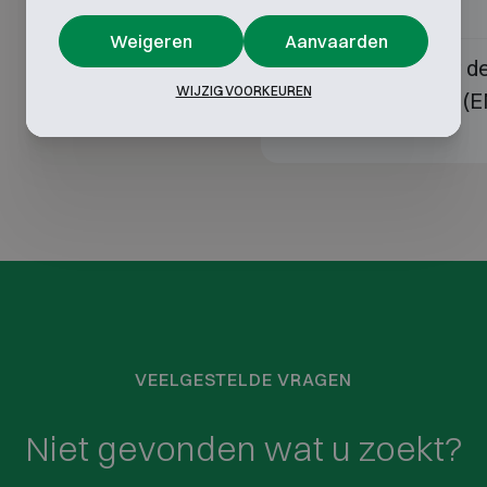
(EN 1143-1)?
Weigeren
Aanvaarden
Wat betekent de 
18
WIJZIG VOORKEUREN
of kluiskamer (
VEELGESTELDE VRAGEN
Niet gevonden wat u zoekt?