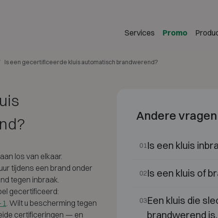
Services
Promo
Produ
Is een gecertificeerde kluis automatisch brandwerend?
uis
Andere vragen
end?
Is een kluis inbr
01
aan los van elkaar.
ur tijdens een brand onder
Is een kluis of 
02
nd tegen inbraak.
l gecertificeerd:
Een kluis die sl
03
-1
. Wilt u bescherming tegen
brandwerend is, d
eide certificeringen — en