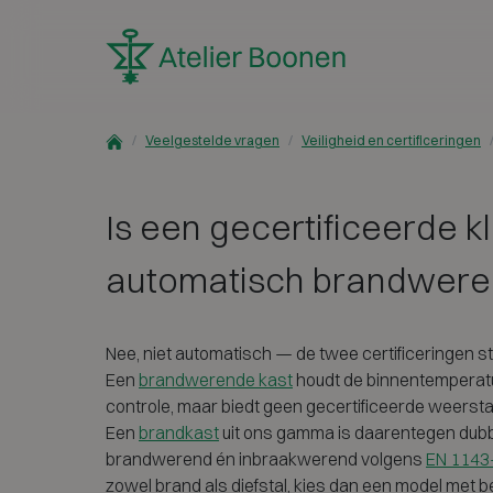
Skip to content
Veelgestelde vragen
Veiligheid en certificeringen
Is een gecertificeerde kl
automatisch brandwer
Nee, niet automatisch — de twee certificeringen st
Een
brandwerende kast
houdt de binnentemperatu
controle, maar biedt geen gecertificeerde weersta
Een
brandkast
uit ons gamma is daarentegen dubbe
brandwerend én inbraakwerend volgens
EN 1143
zowel brand als diefstal, kies dan een model met b