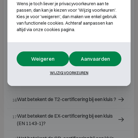
Wens je toch liever je privacyvoorkeuren aan te
Wat is een kluis klasse 3?
11
passen, dan kan je kiezen voor 'Wijzig voorkeuren'.
Kies je voor 'weigeren', dan maken we enkel gebruik
van functionele cookies. Achteraf aanpassen kan
Wat is een kluis klasse 2?
12
altijd via onze cookies pagina.
Wat is een kluis klasse 1?
13
Weigeren
Aanvaarden
Wat is een kluis klasse 0?
14
WIJZIG VOORKEUREN
Wat is een gepantserde kast of kluis security
15
level S1 of S2?
Wat betekent de T2-certificering bij een kluis ?
16
Wat betekent de EX-certificering bij een kluis
17
(EN 1143-1)?