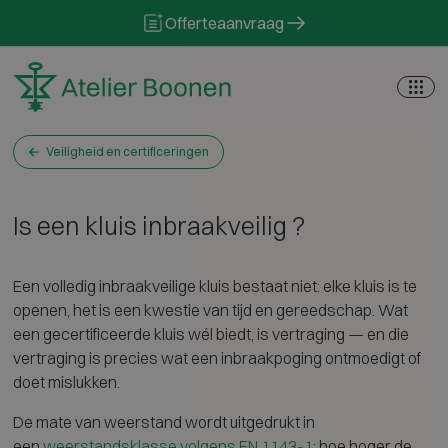
Skip to content
Offerteaanvraag
Veiligheid en certificeringen
Is een kluis inbraakveilig ?
Een volledig inbraakveilige kluis bestaat niet: elke kluis is te
openen, het is een kwestie van tijd en gereedschap. Wat
een gecertificeerde kluis wél biedt, is vertraging — en die
vertraging is precies wat een inbraakpoging ontmoedigt of
doet mislukken.
De mate van weerstand wordt uitgedrukt in
een
weerstandsklasse volgens EN 1143-1
: hoe hoger de