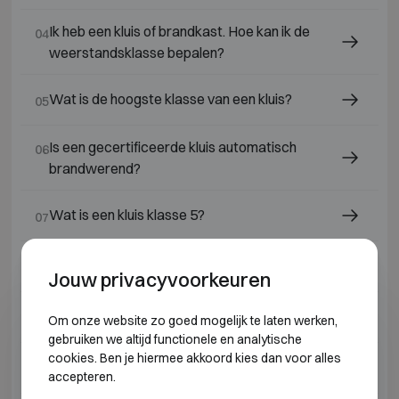
Ik heb een kluis of brandkast. Hoe kan ik de
04
weerstandsklasse bepalen?
Wat is de hoogste klasse van een kluis?
05
Is een gecertificeerde kluis automatisch
06
brandwerend?
Wat is een kluis klasse 5?
07
Wat is een kluis klasse 6?
08
Jouw privacyvoorkeuren
Wat is een kluis klasse 4?
09
Om onze website zo goed mogelijk te laten werken,
gebruiken we altijd functionele en analytische
cookies. Ben je hiermee akkoord kies dan voor alles
Wat is een kluis klasse 7?
10
accepteren.